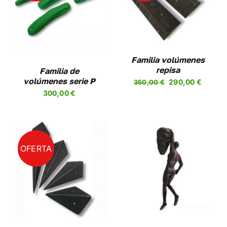
/
DETALLES
UCTO
PLES
NTES.
Familia volúmenes
NES
repisa
Familia de
El
El
volúmenes serie P
290,00
€
350,00
€
EN
precio
precio
300,00
€
R
original
actual
era:
es:
A
350,00 €.
290,00
UCTO
OFERTA
AÑADIR AL CARRITO
/
DETALLES