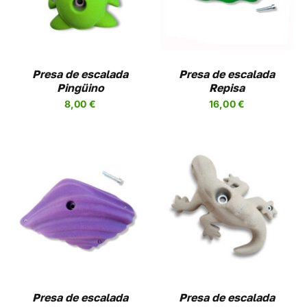
DETALLES
TIENE
PLES
MÚLTIPLES
NTES.
VARIANTES.
LAS
NES
OPCIONES
Presa de escalada
Presa de escalada
SE
Pingüino
Repisa
EN
PUEDEN
8,00
€
16,00
€
R
ELEGIR
EN
LA
A
PÁGINA
DE
UCTO
PRODUCTO
SELECCIONAR
ESTE
OPCIONES
/
UCTO
PRODUCTO
DETALLES
TIENE
PLES
MÚLTIPLES
NTES.
VARIANTES.
LAS
NES
OPCIONES
Presa de escalada
Presa de escalada
SE