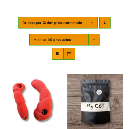
TORNILLERÍA
OFERTAS-PACKS
Ordena por
Orden predeterminado
SOBRE NOSOTROS
Mostrar
40 productos
BLOG
MI CUENTA
CARRITO
AÑADIR AL CARRITO
/
DETALLES
UCTO
PLES
NTES.