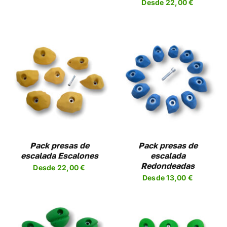
Desde
22,00
€
R
ELEGIR
EN
LA
A
PÁGINA
DE
UCTO
PRODUCTO
SELECCIONAR
ESTE
OPCIONES
/
UCTO
PRODUCTO
DETALLES
TIENE
PLES
MÚLTIPLES
NTES.
VARIANTES.
LAS
NES
OPCIONES
Pack presas de
Pack presas de
SE
escalada Escalones
escalada
EN
PUEDEN
Redondeadas
Desde
22,00
€
R
ELEGIR
Desde
13,00
€
EN
LA
A
PÁGINA
DE
UCTO
PRODUCTO