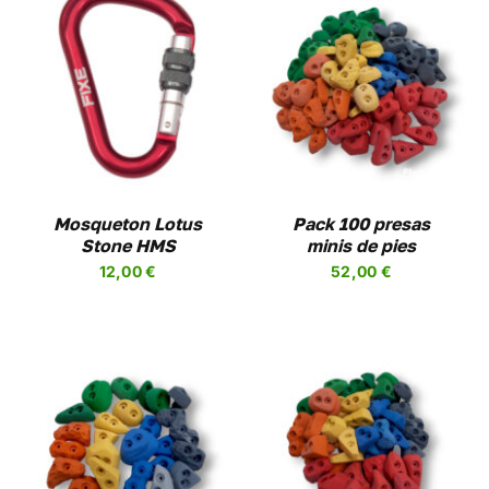
SELECCIONAR
ESTE
OPCIONES
/
PRODUCTO
DETALLES
TIENE
MÚLTIPLES
VARIANTES.
LAS
OPCIONES
Mosqueton Lotus
Pack 100 presas
SE
Stone HMS
minis de pies
PUEDEN
12,00
€
52,00
€
ELEGIR
EN
LA
PÁGINA
DE
PRODUCTO
SELECCIONAR
ESTE
OPCIONES
/
UCTO
PRODUCTO
DETALLES
TIENE