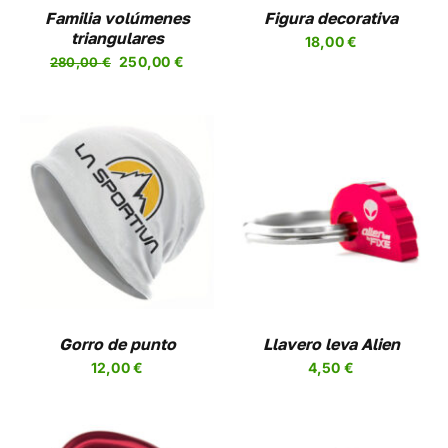
Familia volúmenes
Figura decorativa
triangulares
18,00
€
El
El
250,00
€
280,00
€
precio
precio
original
actual
era:
es:
280,00 €.
250,00 €.
AÑADIR AL CARRITO
/
DETALLES
Gorro de punto
Llavero leva Alien
12,00
€
4,50
€