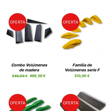
EN
LA
A
PÁGINA
DE
UCTO
PRODUCTO
OFERTA
OFERTA
SELECCIONAR
ESTE
OPCIONES
/
PRODUCTO
DETALLES
TIENE
MÚLTIPLES
VARIANTES.
LAS
OPCIONES
Combo Volúmenes
Familia de
SE
de madera
Volúmenes serie F
PUEDEN
El
El
499,00
€
310,00
€
540,00
€
ELEGIR
precio
precio
EN
LA
original
actual
PÁGINA
era:
es:
DE
540,00 €.
499,00 €.
PRODUCTO
OFERTA
OFERTA
AÑADIR AL CARRITO