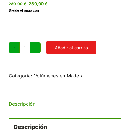
El
El
250,00
€
280,00
€
precio
precio
original
actual
era:
es:
280,00 €.
250,00 €.
Añadir al carrito
Familia
volúmenes
triangulares
cantidad
Categoría:
Volúmenes en Madera
Descripción
Descripción