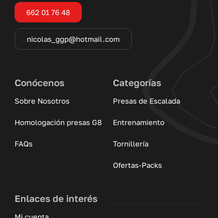
662 01 76 48
nicolas_ggp@hotmail.com
Conócenos
Categorías
Sobre Nosotros
Presas de Escalada
Homologación presas G8
Entrenamiento
FAQs
Tornillería
Ofertas-Packs
Enlaces de interés
Mi cuenta