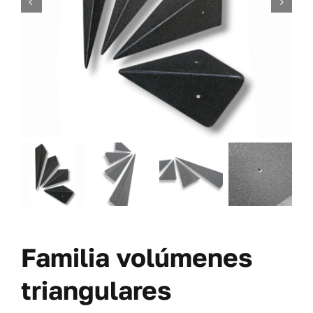
TORNILLERÍA
OFERTAS-PACKS
SOBRE NOSOTROS
BLOG
MI CUENTA
CARRITO
Familia volúmenes
triangulares