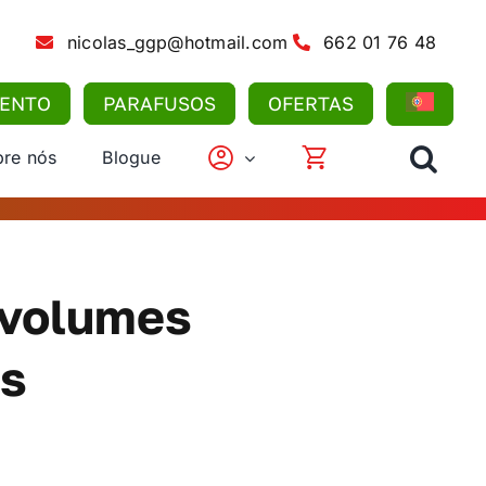
nicolas_ggp@hotmail.com
662 01 76 48
MENTO
PARAFUSOS
OFERTAS
re nós
Blogue
 volumes
es