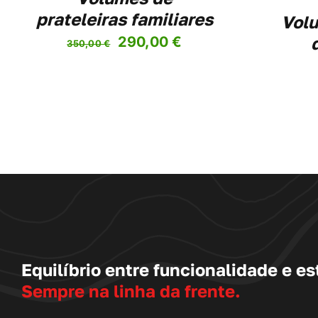
prateleiras familiares
Volu
O
O
290,00
€
350,00
€
preço
preço
original
atual
era:
é:
350,00 €.
290,00 €.
Equilíbrio entre funcionalidade e est
Sempre na linha da frente.