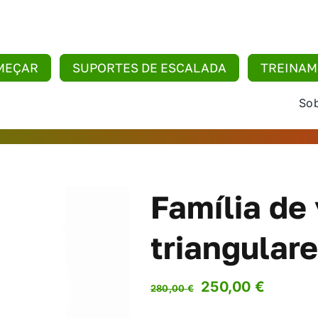
MEÇAR
SUPORTES DE ESCALADA
TREINA
Sob
Família de
triangular
O
O
250,00
€
280,00
€
preço
preço