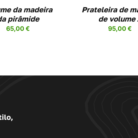
me da madeira
Prateleira de m
da pirâmide
de volume 
65,00
€
95,00
€
ilo,