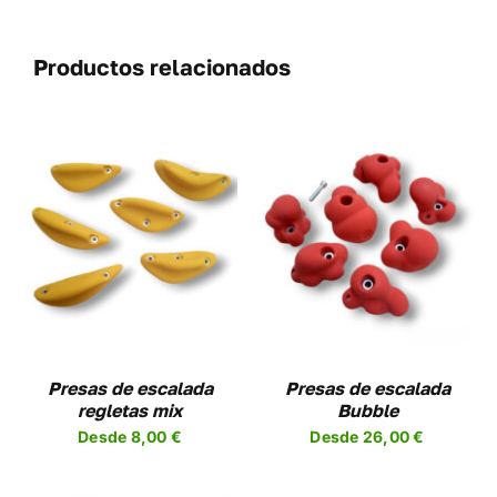
Productos relacionados
SELECCIONAR
ESTE
OPCIONES
/
UCTO
PRODUCTO
DETALLES
TIENE
PLES
MÚLTIPLES
NTES.
VARIANTES.
LAS
NES
OPCIONES
Presas de escalada
Presas de escalada
SE
regletas mix
Bubble
EN
PUEDEN
Desde
8,00
€
Desde
26,00
€
R
ELEGIR
EN
LA