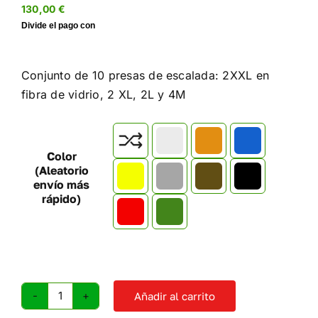
130,00
€
Conjunto de 10 presas de escalada: 2XXL en
fibra de vidrio, 2 XL, 2L y 4M

Color
(Aleatorio
envío más
rápido)
Añadir al carrito
Presas