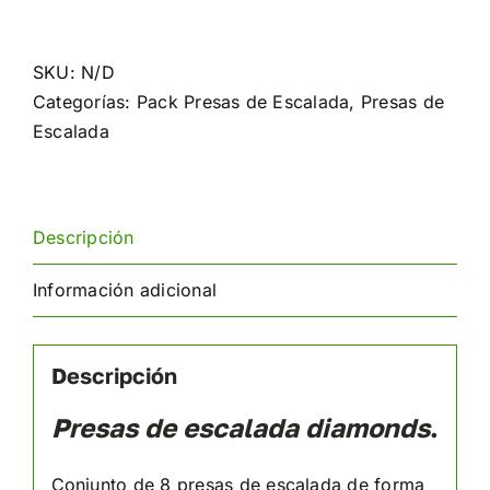
de
escalada
Diamonds
SKU:
N/D
cantidad
Categorías:
Pack Presas de Escalada
,
Presas de
Escalada
Descripción
Información adicional
Descripción
Presas de escalada diamonds
.
Conjunto de 8 presas de escalada de forma