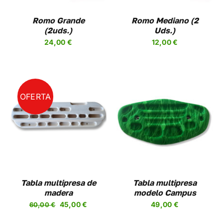
LAS
NES
OPCIONES
Romo Grande
Romo Mediano (2
SE
(2uds.)
Uds.)
EN
PUEDEN
24,00
€
12,00
€
R
ELEGIR
EN
LA
A
PÁGINA
DE
UCTO
PRODUCTO
OFERTA
SELECCIONAR
ESTE
OPCIONES
/
PRODUCTO
DETALLES
TIENE
MÚLTIPLES
VARIANTES.
LAS
OPCIONES
Tabla multipresa de
Tabla multipresa
SE
madera
modelo Campus
PUEDEN
El
El
45,00
€
49,00
€
60,00
€
ELEGIR
precio
precio
EN