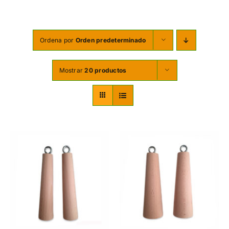
TORNILLERÍA
OFERTAS-PACKS
Ordena por
Orden predeterminado
SOBRE NOSOTROS
Mostrar
20 productos
BLOG
MI CUENTA
CARRITO
AÑADIR AL CARRITO
/
DETALLES