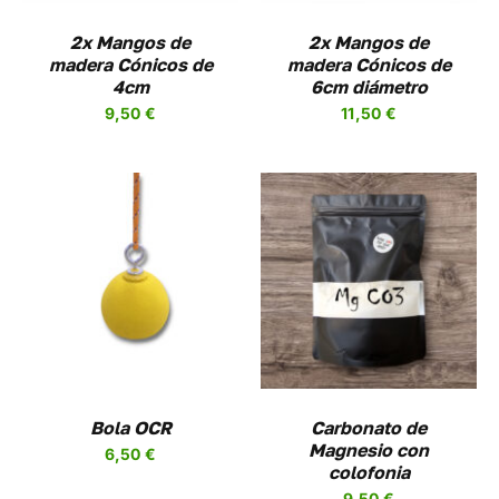
2x Mangos de
2x Mangos de
madera Cónicos de
madera Cónicos de
4cm
6cm diámetro
9,50
€
11,50
€
AÑADIR AL CARRITO
/
DETALLES
UCTO
PLES
NTES.
NES
Bola OCR
Carbonato de
Magnesio con
6,50
€
EN
colofonia
R
9,50
€