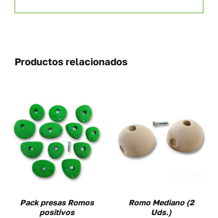
Productos relacionados
SELECCIONAR
ESTE
OPCIONES
/
UCTO
PRODUCTO
DETALLES
TIENE
PLES
MÚLTIPLES
NTES.
VARIANTES.
LAS
NES
OPCIONES
Pack presas Romos
Romo Mediano (2
SE
positivos
Uds.)
EN
PUEDEN