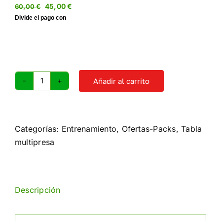
El
El
45,00
€
60,00
€
precio
precio
original
actual
era:
es:
60,00 €.
45,00 €.
Añadir al carrito
Tabla
multipresa
de
madera
Categorías:
Entrenamiento
,
Ofertas-Packs
,
Tabla
cantidad
multipresa
Descripción