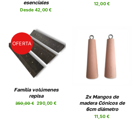
esenciales
12,00
€
R
ELEGIR
Desde
42,00
€
EN
LA
A
PÁGINA
DE
UCTO
PRODUCTO
OFERTA
AÑADIR AL CARRITO
/
DETALLES
Familia volúmenes
repisa
2x Mangos de
El
El
madera Cónicos de
290,00
€
350,00
€
6cm diámetro
precio
precio
11,50
€
original
actual
era:
es:
350,00 €.
290,00 €.