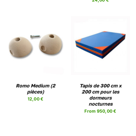
CHOISIES
SUR
LA
PAGE
DU
PRODUIT
CHOIX DES OPTIONS
CE
/
DETAILS
PRODUIT
A
PLUSIEURS
VARIATIONS.
LES
Romo Medium (2
OPTIONS
Tapis de 300 cm x
pièces)
PEUVENT
200 cm pour les
ÊTRE
dormeurs
12,00
€
CHOISIES
nocturnes
SUR
From
950,00
€
LA
PAGE
DU
PRODUIT