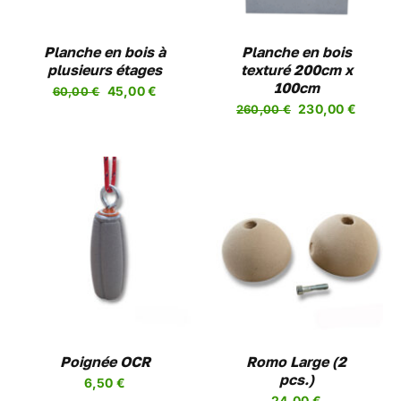
Planche en bois à
Planche en bois
plusieurs étages
texturé 200cm x
100cm
Le
Le
45,00
€
60,00
€
Le
Le
230,00
€
prix
prix
260,00
€
prix
prix
initial
actuel
initial
actuel
était :
est :
était :
est :
60,00 €.
45,00 €.
260,00 €.
230,00
CHOIX DES OPTIONS
CE
/
DETAILS
PRODUIT
A
PLUSIEURS
VARIATIONS.
LES
Poignée OCR
OPTIONS
Romo Large (2
PEUVENT
pcs.)
6,50
€
ÊTRE
24,00
€