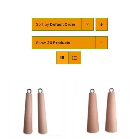
DES VIS
DES OFFRES
Sort by
Default Order
À PROPOS DE NOUS
Show
20 Products
BLOG
MON COMPTE
CARRITO
AJOUTER AU PANIER
/
DETAILS