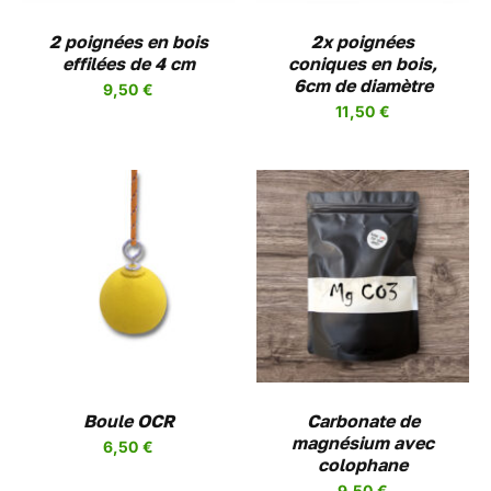
2 poignées en bois
2x poignées
effilées de 4 cm
coniques en bois,
6cm de diamètre
9,50
€
11,50
€
AJOUTER AU PANIER
/
DETAILS
Boule OCR
Carbonate de
magnésium avec
6,50
€
colophane
9,50
€