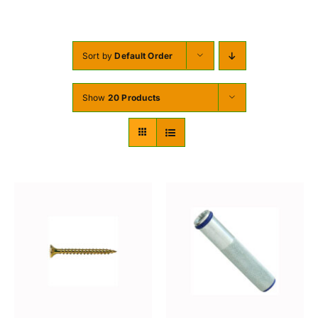
DES VIS
DES OFFRES
Sort by
Default Order
À PROPOS DE NOUS
Show
20 Products
BLOG
MON COMPTE
CARRITO
AJOUTER AU PANIER
/
DETAILS