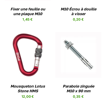
Fixer une feuille ou
M10 Écrou à douille
une plaque M10
à visser
1,45
€
0,20
€
AJOUTER AU PANIER
/
DETAILS
Mousqueton Lotus
Parabole zinguée
Stone HMS
M10 x 90 mm
12,00
€
0,35
€