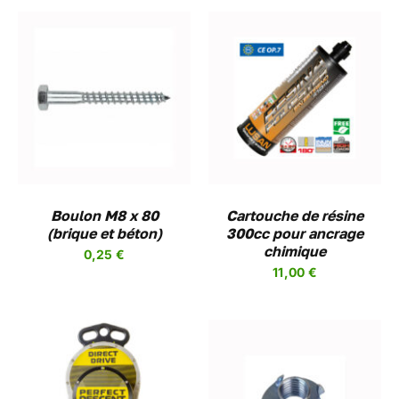
LA
PAGE
DU
PRODUIT
AJOUTER AU PANIER
/
DETAILS
Boulon M8 x 80
Cartouche de résine
(brique et béton)
300cc pour ancrage
chimique
0,25
€
11,00
€