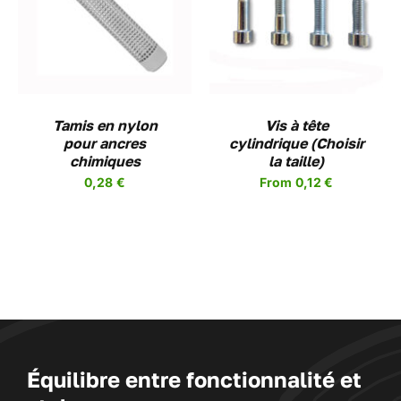
CHOIX DES OPTIONS
CE
/
DETAILS
PRODUIT
A
PLUSIEURS
VARIATIONS.
LES
Tamis en nylon
OPTIONS
Vis à tête
pour ancres
PEUVENT
cylindrique (Choisir
chimiques
ÊTRE
la taille)
CHOISIES
0,28
€
From
0,12
€
SUR
LA
PAGE
DU
PRODUIT
Équilibre entre fonctionnalité et