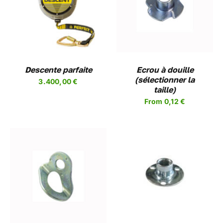
CHOIX DES OPTIONS
CE
/
DETAILS
PRODUIT
A
PLUSIEURS
VARIATIONS.
LES
Descente parfaite
OPTIONS
Ecrou à douille
PEUVENT
(sélectionner la
3.400,00
€
ÊTRE
taille)
CHOISIES
From
0,12
€
SUR
LA
PAGE
DU
PRODUIT
AJOUTER AU PANIER
/
DETAILS