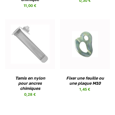
0,30
€
11,00
€
AJOUTER AU PANIER
/
DETAILS
Tamis en nylon
Fixer une feuille ou
pour ancres
une plaque M10
chimiques
1,45
€
0,28
€