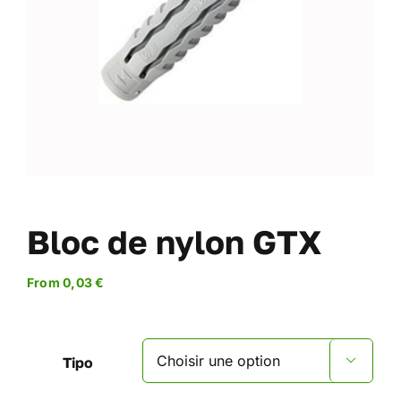
DES VIS
DES OFFRES
À PROPOS DE NOUS
BLOG
MON COMPTE
CARRITO
Bloc de nylon GTX
From
0,03
€
Tipo
