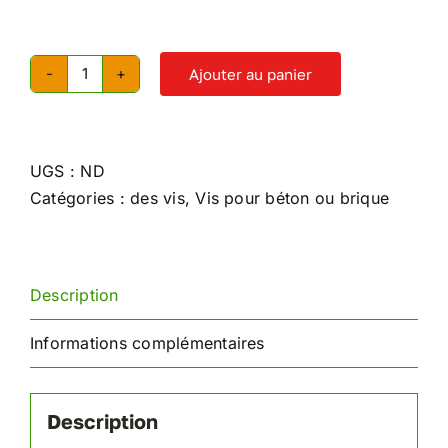
Ajouter au panier
quantité
de
Bloc
de
UGS :
ND
nylon
Catégories :
des vis
,
Vis pour béton ou brique
GTX
Description
Informations complémentaires
Description