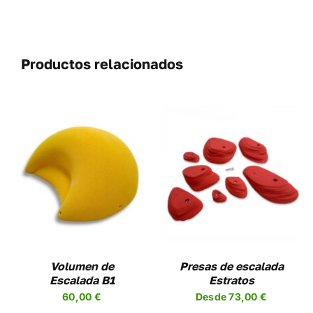
Productos relacionados
SELECCIONAR
ESTE
OPCIONES
/
UCTO
PRODUCTO
DETALLES
TIENE
PLES
MÚLTIPLES
NTES.
VARIANTES.
LAS
NES
OPCIONES
Volumen de
Presas de escalada
SE
Escalada B1
Estratos
EN
PUEDEN
60,00
€
Desde
73,00
€
R
ELEGIR