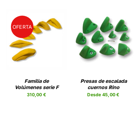
EN
LA
A
PÁGINA
DE
UCTO
PRODUCTO
OFERTA
SELECCIONAR
ESTE
OPCIONES
/
UCTO
PRODUCTO
DETALLES
TIENE
PLES
MÚLTIPLES
NTES.
VARIANTES.
LAS
NES
OPCIONES
Familia de
Presas de escalada
SE
Volúmenes serie F
cuernos Rino
EN
PUEDEN
310,00
€
Desde
45,00
€
R
ELEGIR
EN
LA
A
PÁGINA
DE
UCTO
PRODUCTO