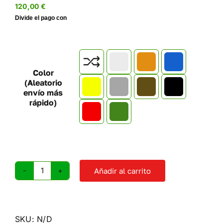
120,00
€

Color
(Aleatorio
envío más
rápido)
Añadir al carrito
Pack
Volúmenes
diamonds
cantidad
SKU:
N/D