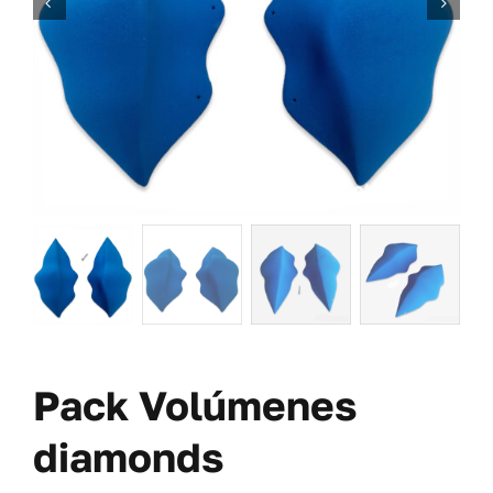
TORNILLERÍA
OFERTAS-PACKS
SOBRE NOSOTROS
BLOG
MI CUENTA
CARRITO
Pack Volúmenes
diamonds