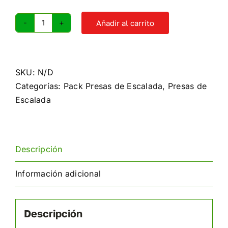
Añadir al carrito
Asas
de
escalada
Aracnids
SKU:
N/D
cantidad
Categorías:
Pack Presas de Escalada
,
Presas de
Escalada
Descripción
Información adicional
Descripción