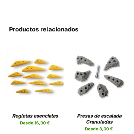
Productos relacionados
SELECCIONAR
ESTE
OPCIONES
/
UCTO
PRODUCTO
DETALLES
TIENE
PLES
MÚLTIPLES
NTES.
VARIANTES.
LAS
NES
OPCIONES
Regletas esenciales
Presas de escalada
SE
Granuladas
Desde
16,00
€
EN
PUEDEN
Desde
8,00
€
R
ELEGIR