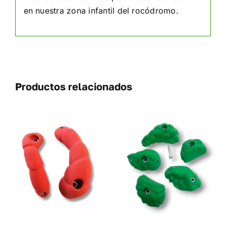
en nuestra zona infantil del rocódromo.
Productos relacionados
SELECCIONAR
ESTE
OPCIONES
/
UCTO
PRODUCTO
DETALLES
TIENE
PLES
MÚLTIPLES
NTES.
VARIANTES.
LAS