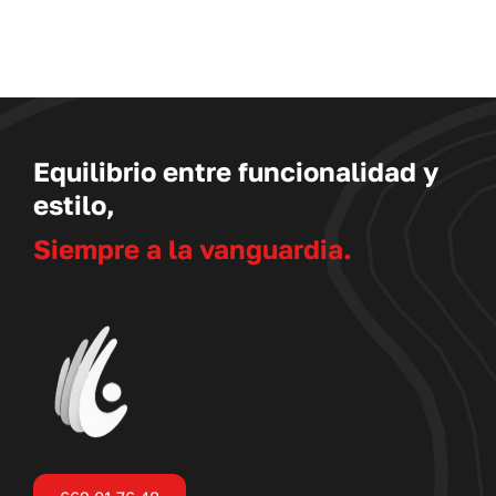
A
PÁGINA
DE
UCTO
PRODUCTO
Equilibrio entre funcionalidad y
estilo,
Siempre a la vanguardia.