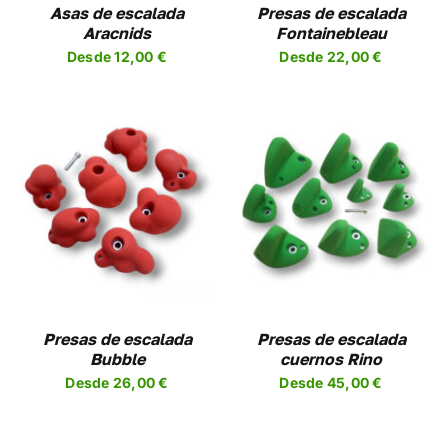
NES
OPCIONES
Asas de escalada
Presas de escalada
SE
Aracnids
Fontainebleau
EN
PUEDEN
Desde
12,00
€
Desde
22,00
€
R
ELEGIR
EN
LA
A
PÁGINA
DE
UCTO
PRODUCTO
SELECCIONAR
ESTE
OPCIONES
/
UCTO
PRODUCTO
DETALLES
TIENE
PLES
MÚLTIPLES
NTES.
VARIANTES.
LAS
NES
OPCIONES
Presas de escalada
Presas de escalada
SE
Bubble
cuernos Rino
EN
PUEDEN
Desde
26,00
€
Desde
45,00
€
R
ELEGIR
EN
LA