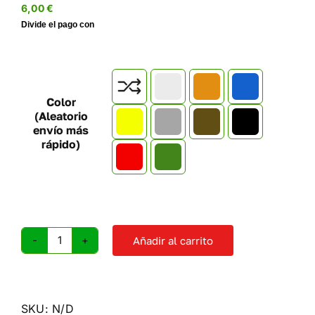
6,00
€

Color
(Aleatorio
envío más
rápido)
Añadir al carrito
Presa
de
escalada
Caracola
SKU:
N/D