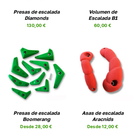
LAS
NES
OPCIONES
Presas de escalada
Volumen de
SE
Diamonds
Escalada B1
EN
PUEDEN
130,00
€
60,00
€
R
ELEGIR
EN
LA
A
PÁGINA
DE
UCTO
PRODUCTO
SELECCIONAR
ESTE
OPCIONES
/
UCTO
PRODUCTO
DETALLES
TIENE
PLES
MÚLTIPLES
NTES.
VARIANTES.
LAS
NES
OPCIONES
Presas de escalada
Asas de escalada
SE
Boomerang
Aracnids
EN
PUEDEN
Desde
28,00
€
Desde
12,00
€
R
ELEGIR
EN