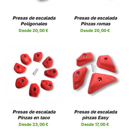
NTES.
VARIANTES.
LAS
NES
OPCIONES
Presas de escalada
Presas de escalada
SE
Poligonales
Pinzas romas
EN
PUEDEN
Desde
20,00
€
Desde
20,00
€
R
ELEGIR
EN
LA
A
PÁGINA
DE
UCTO
PRODUCTO
SELECCIONAR
ESTE
OPCIONES
/
UCTO
PRODUCTO
DETALLES
TIENE
PLES
MÚLTIPLES
NTES.
VARIANTES.
LAS
NES
OPCIONES
Presas de escalada
Presas de escalada
SE
Pinzas en taco
pinzas Easy
EN
PUEDEN
Desde
23,00
€
Desde
17,00
€
R
ELEGIR