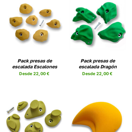
UCTO
PRODUCTO
SELECCIONAR
ESTE
OPCIONES
/
UCTO
PRODUCTO
DETALLES
TIENE
PLES
MÚLTIPLES
NTES.
VARIANTES.
LAS
NES
OPCIONES
Pack presas de
Pack presas de
SE
escalada Escalones
escalada Dragón
EN
PUEDEN
Desde
22,00
€
Desde
22,00
€
R
ELEGIR
EN
LA
A
PÁGINA
DE
UCTO
PRODUCTO
SELECCIONAR
ESTE
OPCIONES
/
UCTO
PRODUCTO
DETALLES
TIENE