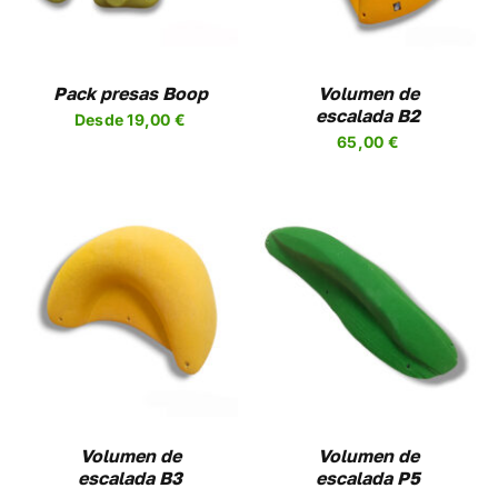
PLES
MÚLTIPLES
NTES.
VARIANTES.
LAS
NES
OPCIONES
Pack presas Boop
Volumen de
SE
escalada B2
Desde
19,00
€
EN
PUEDEN
65,00
€
R
ELEGIR
EN
LA
A
PÁGINA
DE
UCTO
PRODUCTO
SELECCIONAR
ESTE
OPCIONES
/
UCTO
PRODUCTO
DETALLES
TIENE
PLES
MÚLTIPLES
NTES.
VARIANTES.
LAS
NES
OPCIONES
Volumen de
Volumen de
SE
escalada B3
escalada P5
EN
PUEDEN