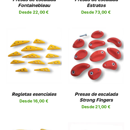
SE
Fontainebleau
Estratos
EN
PUEDEN
Desde
22,00
€
Desde
73,00
€
R
ELEGIR
EN
LA
A
PÁGINA
DE
UCTO
PRODUCTO
SELECCIONAR
ESTE
OPCIONES
/
UCTO
PRODUCTO
DETALLES
TIENE
PLES
MÚLTIPLES
NTES.
VARIANTES.
LAS
NES
OPCIONES
Regletas esenciales
Presas de escalada
SE
Strong Fingers
Desde
16,00
€
EN
PUEDEN
Desde
21,00
€
R
ELEGIR
EN
LA
A
PÁGINA