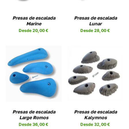
NTES.
VARIANTES.
LAS
NES
OPCIONES
Presas de escalada
Presas de escalada
SE
Marine
Lunar
EN
PUEDEN
Desde
20,00
€
Desde
28,00
€
R
ELEGIR
EN
LA
A
PÁGINA
DE
UCTO
PRODUCTO
SELECCIONAR
ESTE
OPCIONES
/
UCTO
PRODUCTO
DETALLES
TIENE
PLES
MÚLTIPLES
NTES.
VARIANTES.
LAS
NES
OPCIONES
Presas de escalada
Presas de escalada
SE
Large Romos
Kalymnos
EN
PUEDEN
Desde
36,00
€
Desde
32,00
€
R
ELEGIR