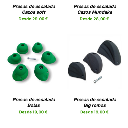
NES
OPCIONES
Presas de escalada
Presas de escalada
SE
Cazos soft
Cazos Mundaka
EN
PUEDEN
Desde
29,00
€
Desde
28,00
€
R
ELEGIR
EN
LA
A
PÁGINA
DE
UCTO
PRODUCTO
SELECCIONAR
ESTE
OPCIONES
/
UCTO
PRODUCTO
DETALLES
TIENE
PLES
MÚLTIPLES
NTES.
VARIANTES.
LAS
NES
OPCIONES
Presas de escalada
Presas de escalada
SE
Bolas
Big romos
EN
PUEDEN
Desde
19,00
€
Desde
19,00
€
R
ELEGIR
EN
LA