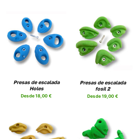
EN
LA
A
PÁGINA
DE
UCTO
PRODUCTO
SELECCIONAR
ESTE
OPCIONES
/
UCTO
PRODUCTO
DETALLES
TIENE
PLES
MÚLTIPLES
NTES.
VARIANTES.
LAS
NES
OPCIONES
Presas de escalada
Presas de escalada
SE
Holes
fosil 2
EN
PUEDEN
Desde
18,00
€
Desde
19,00
€
R
ELEGIR
EN
LA
A
PÁGINA
DE
UCTO
PRODUCTO
SELECCIONAR