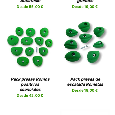
Albarracín
grandes
EN
PUEDEN
Desde
55,00
€
Desde
19,00
€
R
ELEGIR
EN
LA
A
PÁGINA
DE
UCTO
PRODUCTO
SELECCIONAR
ESTE
OPCIONES
/
UCTO
PRODUCTO
DETALLES
TIENE
PLES
MÚLTIPLES
NTES.
VARIANTES.
LAS
NES
OPCIONES
Pack presas Romos
Pack presas de
SE
positivos
escalada Rometas
EN
PUEDEN
esenciales
Desde
18,00
€
R
ELEGIR
Desde
42,00
€
EN
LA
A
PÁGINA
DE