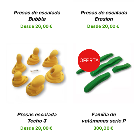
LAS
NES
OPCIONES
Presas de escalada
Presas de escalada
SE
Bubble
Erosion
EN
PUEDEN
Desde
26,00
€
Desde
20,00
€
R
ELEGIR
EN
LA
A
PÁGINA
DE
UCTO
PRODUCTO
OFERTA
SELECCIONAR
ESTE
OPCIONES
/
UCTO
PRODUCTO
DETALLES
TIENE
PLES
MÚLTIPLES
NTES.
VARIANTES.
LAS
NES
OPCIONES
Presas escalada
Familia de
SE
Techo 3
volúmenes serie P
EN
PUEDEN
Desde
28,00
€
300,00
€
R
ELEGIR
EN