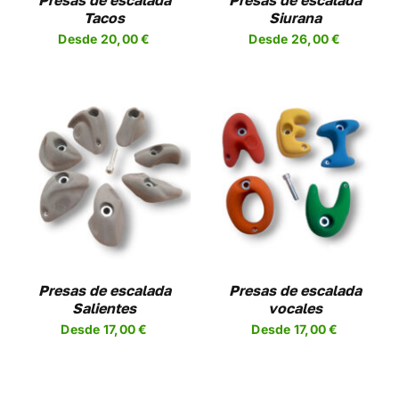
Presas de escalada
Presas de escalada
SE
Tacos
Siurana
EN
PUEDEN
Desde
20,00
€
Desde
26,00
€
R
ELEGIR
EN
LA
A
PÁGINA
DE
UCTO
PRODUCTO
SELECCIONAR
ESTE
OPCIONES
/
UCTO
PRODUCTO
DETALLES
TIENE
PLES
MÚLTIPLES
NTES.
VARIANTES.
LAS
NES
OPCIONES
Presas de escalada
Presas de escalada
SE
Salientes
vocales
EN
PUEDEN
Desde
17,00
€
Desde
17,00
€
R
ELEGIR
EN
LA
A
PÁGINA