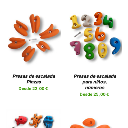
EN
LA
A
PÁGINA
DE
UCTO
PRODUCTO
SELECCIONAR
ESTE
OPCIONES
/
UCTO
PRODUCTO
DETALLES
TIENE
PLES
MÚLTIPLES
NTES.
VARIANTES.
LAS
NES
OPCIONES
Presas de escalada
Presas de escalada
SE
Pinzas
para niños,
EN
PUEDEN
números
Desde
22,00
€
R
ELEGIR
Desde
25,00
€
EN
LA
A
PÁGINA
DE
UCTO
PRODUCTO