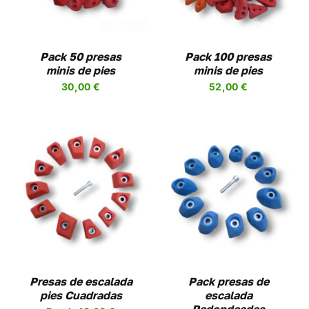
PLES
MÚLTIPLES
NTES.
VARIANTES.
LAS
NES
OPCIONES
Pack 50 presas
Pack 100 presas
SE
minis de pies
minis de pies
EN
PUEDEN
30,00
€
52,00
€
R
ELEGIR
EN
LA
A
PÁGINA
DE
UCTO
PRODUCTO
SELECCIONAR
ESTE
OPCIONES
/
UCTO
PRODUCTO
DETALLES
TIENE
PLES
MÚLTIPLES
NTES.
VARIANTES.
LAS
NES
OPCIONES
Presas de escalada
Pack presas de
SE
pies Cuadradas
escalada
EN
PUEDEN