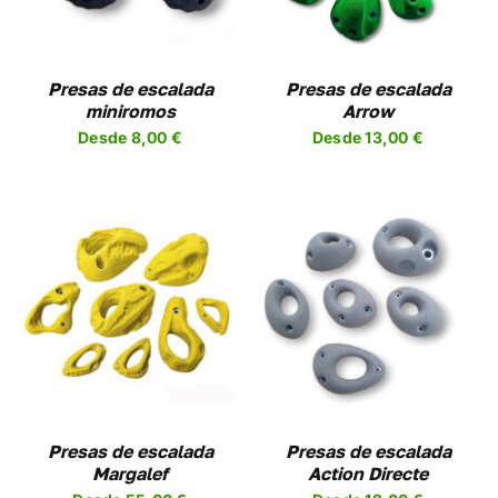
PLES
MÚLTIPLES
NTES.
VARIANTES.
LAS
NES
OPCIONES
Presas de escalada
Presas de escalada
SE
miniromos
Arrow
EN
PUEDEN
Desde
8,00
€
Desde
13,00
€
R
ELEGIR
EN
LA
A
PÁGINA
DE
UCTO
PRODUCTO
SELECCIONAR
ESTE
OPCIONES
/
UCTO
PRODUCTO
DETALLES
TIENE
PLES
MÚLTIPLES
NTES.
VARIANTES.
LAS
NES
OPCIONES
Presas de escalada
Presas de escalada
SE
Margalef
Action Directe
EN
PUEDEN