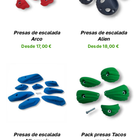
TIENE
PLES
MÚLTIPLES
NTES.
VARIANTES.
LAS
NES
OPCIONES
Presas de escalada
Presas de escalada
SE
Arco
Alien
EN
PUEDEN
Desde
17,00
€
Desde
18,00
€
R
ELEGIR
EN
LA
A
PÁGINA
DE
UCTO
PRODUCTO
SELECCIONAR
ESTE
OPCIONES
/
UCTO
PRODUCTO
DETALLES
TIENE
PLES
MÚLTIPLES
NTES.
VARIANTES.
LAS
NES
OPCIONES
Presas de escalada
Pack presas Tacos
SE