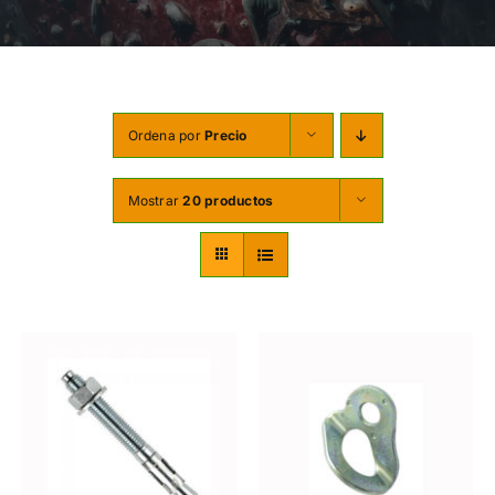
TORNILLERÍA
OFERTAS-PACKS
SOBRE NOSOTROS
Ordena por
Precio
BLOG
Mostrar
20 productos
MI CUENTA
CARRITO
AÑADIR AL CARRITO
/
DETALLES