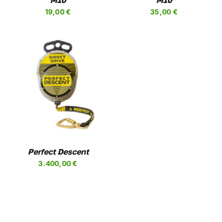
M10
M10
19,00
€
35,00
€
UCTO
PLES
NTES.
NES
Perfect Descent
3.400,00
€
EN
R
A