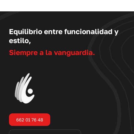
UCTO
Equilibrio entre funcionalidad y
estilo,
Siempre a la vanguardia.
662 01 76 48