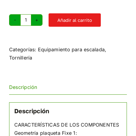
Añadir al carrito
Reunión
con
argolla
Fixe
Categorías:
Equipamiento para escalada
,
ecotri
Tornillería
M10
cantidad
Descripción
Descripción
CARACTERÍSTICAS DE LOS COMPONENTES
Geometría plaqueta Fixe 1: