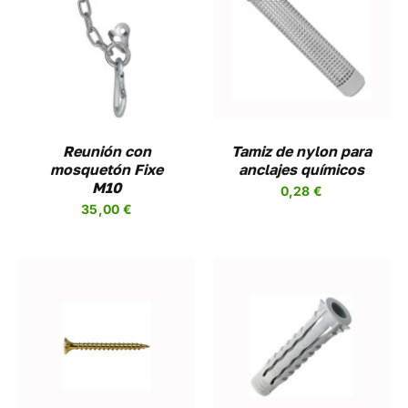
AÑADIR AL CARRITO
/
DETALLES
Reunión con
Tamiz de nylon para
mosquetón Fixe
anclajes químicos
M10
0,28
€
35,00
€
SELECCIONAR
ESTE
OPCIONES
/
UCTO
PRODUCTO
DETALLES
TIENE
PLES
MÚLTIPLES