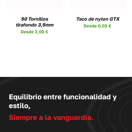
NTES.
VARIANTES.
LAS
NES
OPCIONES
50 Tornillos
Taco de nylon GTX
SE
tirafondo 3,5mm
Desde
0,03
€
EN
PUEDEN
Desde
3,00
€
R
ELEGIR
EN
LA
A
PÁGINA
DE
UCTO
PRODUCTO
Equilibrio entre funcionalidad y
estilo,
Siempre a la vanguardia.