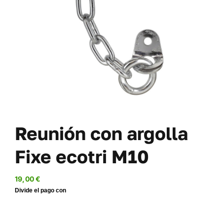
TORNILLERÍA
OFERTAS-PACKS
SOBRE NOSOTROS
BLOG
MI CUENTA
CARRITO
Reunión con argolla
Fixe ecotri M10
19,00
€