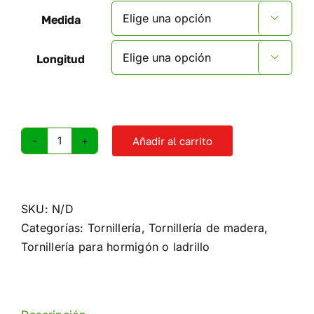
Medida

Longitud

Añadir al carrito
Tornillo
Allen
(Elegir
medidas)
SKU:
N/D
cantidad
Categorías:
Tornillería
,
Tornillería de madera
,
Tornillería para hormigón o ladrillo