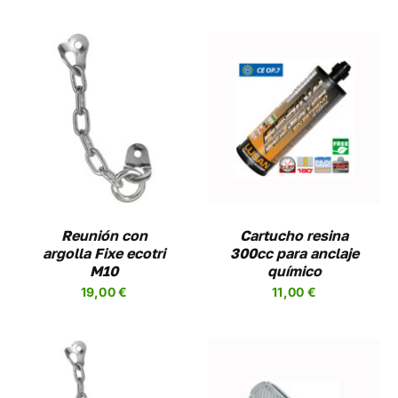
AÑADIR AL CARRITO
/
DETALLES
Reunión con
Cartucho resina
argolla Fixe ecotri
300cc para anclaje
M10
químico
19,00
€
11,00
€