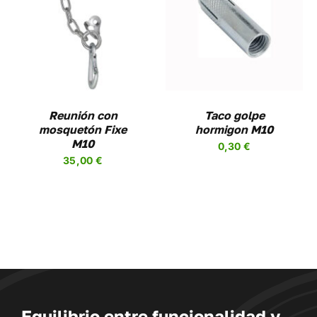
AÑADIR AL CARRITO
/
DETALLES
Reunión con
Taco golpe
mosquetón Fixe
hormigon M10
M10
0,30
€
35,00
€
Equilibrio entre funcionalidad y