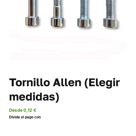
TORNILLERÍA
OFERTAS-PACKS
SOBRE NOSOTROS
BLOG
MI CUENTA
CARRITO
Tornillo Allen (Elegir
medidas)
Desde
0,12
€