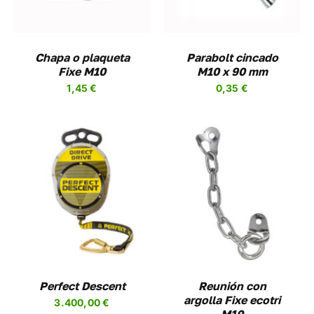
Chapa o plaqueta
Parabolt cincado
Fixe M10
M10 x 90 mm
1,45
€
0,35
€
AÑADIR AL CARRITO
/
DETALLES
UCTO
PLES
NTES.
NES
Perfect Descent
Reunión con
argolla Fixe ecotri
3.400,00
€
EN