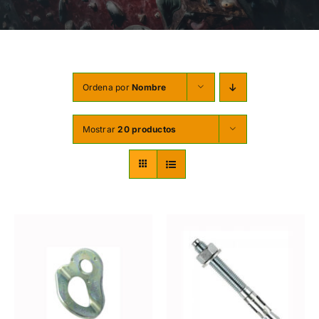
TORNILLERÍA
OFERTAS-PACKS
SOBRE NOSOTROS
Ordena por
Nombre
BLOG
Mostrar
20 productos
MI CUENTA
CARRITO
AÑADIR AL CARRITO
/
DETALLES