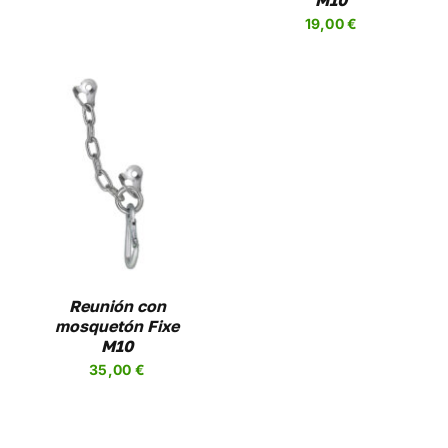
M10
R
19,00
€
A
UCTO
Reunión con
mosquetón Fixe
M10
35,00
€