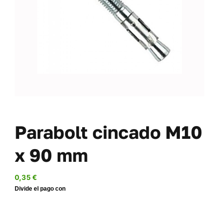
TORNILLERÍA
OFERTAS-PACKS
SOBRE NOSOTROS
BLOG
MI CUENTA
CARRITO
Parabolt cincado M10
x 90 mm
0,35
€