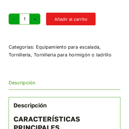
Añadir al carrito
Parabolt
cincado
M10
x
Categorías:
Equipamiento para escalada
,
90
Tornillería
,
Tornillería para hormigón o ladrillo
mm
cantidad
Descripción
Descripción
CARACTERÍSTICAS
PRINCIPALES