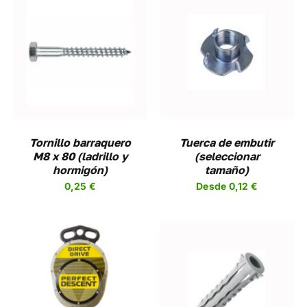
SELECCIONAR
ESTE
OPCIONES
/
PRODUCTO
DETALLES
TIENE
MÚLTIPLES
VARIANTES.
LAS
OPCIONES
Tornillo barraquero
Tuerca de embutir
SE
M8 x 80 (ladrillo y
(seleccionar
PUEDEN
hormigón)
tamaño)
ELEGIR
0,25
€
Desde
0,12
€
EN
LA
PÁGINA
DE
PRODUCTO
SELECCIONAR
ESTE
OPCIONES
/
UCTO
PRODUCTO
DETALLES