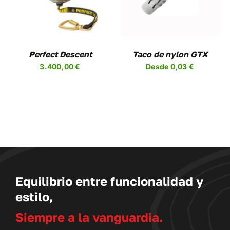
TIENE
PLES
MÚLTIPLES
NTES.
VARIANTES.
LAS
NES
OPCIONES
Perfect Descent
Taco de nylon GTX
SE
3.400,00
€
Desde
0,03
€
EN
PUEDEN
R
ELEGIR
EN
LA
A
PÁGINA
DE
UCTO
PRODUCTO
Equilibrio entre funcionalidad y
estilo,
Siempre a la vanguardia.