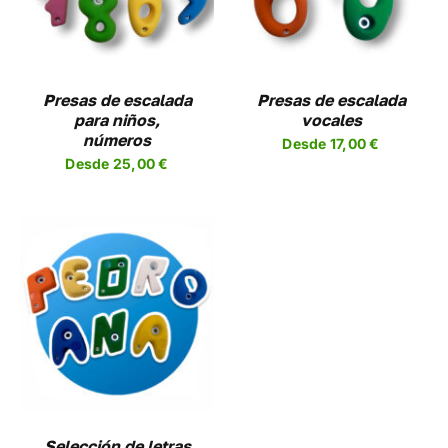
TIENE
PLES
MÚLTIPLES
NTES.
VARIANTES.
LAS
NES
OPCIONES
Presas de escalada
Presas de escalada
SE
para niños,
vocales
EN
PUEDEN
números
Desde
17,00
€
R
ELEGIR
Desde
25,00
€
EN
LA
A
PÁGINA
DE
UCTO
PRODUCTO
Selección de letras