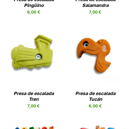
SE
Pingüino
Salamandra
EN
PUEDEN
8,00
€
7,00
€
R
ELEGIR
EN
LA
A
PÁGINA
DE
UCTO
PRODUCTO
SELECCIONAR
ESTE
OPCIONES
/
UCTO
PRODUCTO
DETALLES
TIENE
PLES
MÚLTIPLES
NTES.
VARIANTES.
LAS
NES
OPCIONES
Presa de escalada
Presa de escalada
SE
Tren
Tucán
EN
PUEDEN
7,00
€
6,00
€
R
ELEGIR
EN
LA
A
PÁGINA