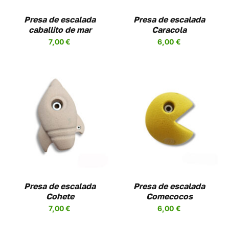
LAS
NES
OPCIONES
Presa de escalada
Presa de escalada
SE
caballito de mar
Caracola
EN
PUEDEN
7,00
€
6,00
€
R
ELEGIR
EN
LA
A
PÁGINA
DE
UCTO
PRODUCTO
SELECCIONAR
ESTE
OPCIONES
/
UCTO
PRODUCTO
DETALLES
TIENE
PLES
MÚLTIPLES
NTES.
VARIANTES.
LAS
NES
OPCIONES
Presa de escalada
Presa de escalada
SE
Cohete
Comecocos
EN
PUEDEN
7,00
€
6,00
€
R
ELEGIR
EN