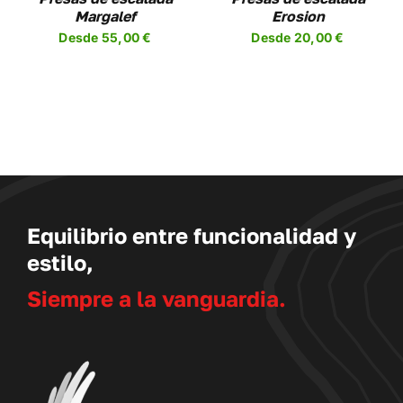
SE
Margalef
Erosion
EN
PUEDEN
Desde
55,00
€
Desde
20,00
€
R
ELEGIR
EN
LA
A
PÁGINA
DE
UCTO
PRODUCTO
Equilibrio entre funcionalidad y
estilo,
Siempre a la vanguardia.