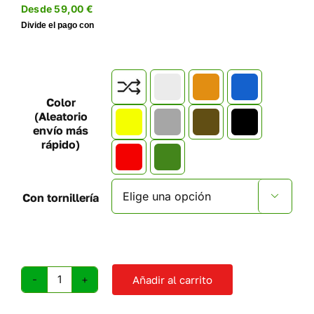
Desde
59,00
€

Color
(Aleatorio
envío más
rápido)
Con tornillería

Añadir al carrito
Presas
de