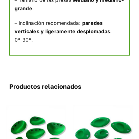
– Tamaño de las presas
Mediano y mediano-
grande
.
– Inclinación recomendada:
paredes
verticales y ligeramente desplomadas
:
0º-30º.
Productos relacionados
SELECCIONAR
ESTE
OPCIONES
/