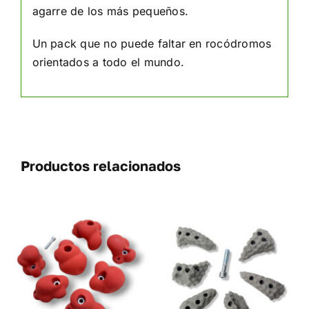
agarre de los más pequeños.
Un pack que no puede faltar en rocódromos
orientados a todo el mundo.
Productos relacionados
SELECCIONAR
ESTE
OPCIONES
/
UCTO
PRODUCTO
DETALLES
TIENE