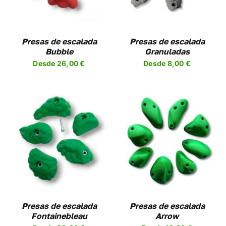
PLES
MÚLTIPLES
NTES.
VARIANTES.
LAS
NES
OPCIONES
Presas de escalada
Presas de escalada
SE
Bubble
Granuladas
EN
PUEDEN
Desde
26,00
€
Desde
8,00
€
R
ELEGIR
EN
LA
A
PÁGINA
DE
UCTO
PRODUCTO
SELECCIONAR
ESTE
OPCIONES
/
UCTO
PRODUCTO
DETALLES
TIENE
PLES
MÚLTIPLES
NTES.
VARIANTES.
LAS
NES
OPCIONES
Presas de escalada
Presas de escalada
SE
Fontainebleau
Arrow
EN
PUEDEN