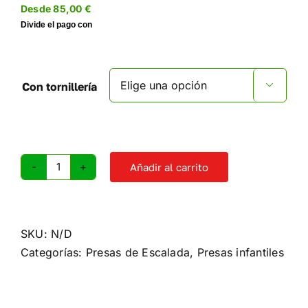
Desde
85,00
€
Con tornillería

Añadir al carrito
Presas
de
escalada
Abecedario
SKU:
N/D
cantidad
Categorías:
Presas de Escalada
,
Presas infantiles