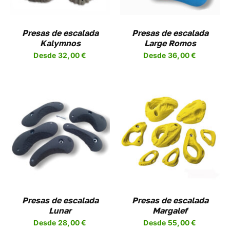
NTES.
VARIANTES.
LAS
NES
OPCIONES
Presas de escalada
Presas de escalada
SE
Kalymnos
Large Romos
EN
PUEDEN
Desde
32,00
€
Desde
36,00
€
R
ELEGIR
EN
LA
A
PÁGINA
DE
UCTO
PRODUCTO
SELECCIONAR
ESTE
OPCIONES
/
UCTO
PRODUCTO
DETALLES
TIENE
PLES
MÚLTIPLES
NTES.
VARIANTES.
LAS
NES
OPCIONES
Presas de escalada
Presas de escalada
SE
Lunar
Margalef
EN
PUEDEN
Desde
28,00
€
Desde
55,00
€
R
ELEGIR