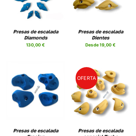
TIENE
PLES
MÚLTIPLES
NTES.
VARIANTES.
LAS
NES
OPCIONES
Presas de escalada
Presas de escalada
SE
Diamonds
Dientes
EN
PUEDEN
130,00
€
Desde
19,00
€
R
ELEGIR
EN
LA
A
PÁGINA
DE
UCTO
PRODUCTO
OFERTA
SELECCIONAR
ESTE
OPCIONES
/
UCTO
PRODUCTO
DETALLES
TIENE
PLES
MÚLTIPLES
NTES.
VARIANTES.
LAS
NES
OPCIONES
Presas de escalada
Presas de escalada
SE