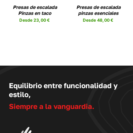
NES
OPCIONES
Presas de escalada
Presas de escalada
SE
Pinzas en taco
pinzas esenciales
EN
PUEDEN
Desde
23,00
€
Desde
48,00
€
R
ELEGIR
EN
LA
A
PÁGINA
DE
UCTO
PRODUCTO
Equilibrio entre funcionalidad y
estilo,
Siempre a la vanguardia.