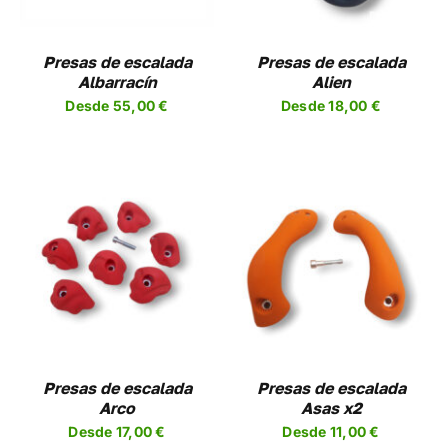
NTES.
VARIANTES.
LAS
NES
OPCIONES
Presas de escalada
Presas de escalada
SE
Albarracín
Alien
EN
PUEDEN
Desde
55,00
€
Desde
18,00
€
R
ELEGIR
EN
LA
A
PÁGINA
DE
UCTO
PRODUCTO
SELECCIONAR
ESTE
OPCIONES
/
UCTO
PRODUCTO
DETALLES
TIENE
PLES
MÚLTIPLES
NTES.
VARIANTES.
LAS
NES
OPCIONES
Presas de escalada
Presas de escalada
SE
Arco
Asas x2
EN
PUEDEN
Desde
17,00
€
Desde
11,00
€
R
ELEGIR