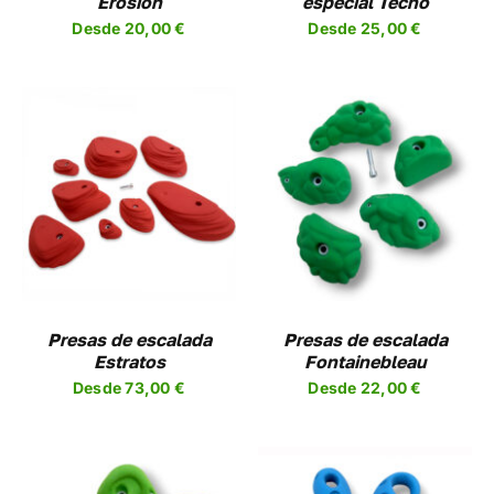
Erosion
especial Techo
EN
PUEDEN
Desde
20,00
€
Desde
25,00
€
R
ELEGIR
EN
LA
A
PÁGINA
DE
UCTO
PRODUCTO
SELECCIONAR
ESTE
OPCIONES
/
UCTO
PRODUCTO
DETALLES
TIENE
PLES
MÚLTIPLES
NTES.
VARIANTES.
LAS
NES
OPCIONES
Presas de escalada
Presas de escalada
SE
Estratos
Fontainebleau
EN
PUEDEN
Desde
73,00
€
Desde
22,00
€
R
ELEGIR
EN
LA
A
PÁGINA
DE