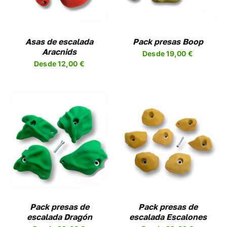
PLES
MÚLTIPLES
NTES.
VARIANTES.
LAS
NES
OPCIONES
Asas de escalada
Pack presas Boop
SE
Aracnids
Desde
19,00
€
EN
PUEDEN
Desde
12,00
€
R
ELEGIR
EN
LA
A
PÁGINA
DE
UCTO
PRODUCTO
SELECCIONAR
ESTE
OPCIONES
/
UCTO
PRODUCTO
DETALLES
TIENE
PLES
MÚLTIPLES
NTES.
VARIANTES.
LAS
NES
OPCIONES
Pack presas de
Pack presas de
SE
escalada Dragón
escalada Escalones
EN
PUEDEN