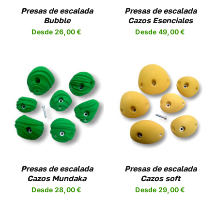
NES
OPCIONES
Presas de escalada
Presas de escalada
SE
Bubble
Cazos Esenciales
EN
PUEDEN
Desde
26,00
€
Desde
49,00
€
R
ELEGIR
EN
LA
A
PÁGINA
DE
UCTO
PRODUCTO
SELECCIONAR
ESTE
OPCIONES
/
UCTO
PRODUCTO
DETALLES
TIENE
PLES
MÚLTIPLES
NTES.
VARIANTES.
LAS
NES
OPCIONES
Presas de escalada
Presas de escalada
SE
Cazos Mundaka
Cazos soft
EN
PUEDEN
Desde
28,00
€
Desde
29,00
€
R
ELEGIR
EN
LA