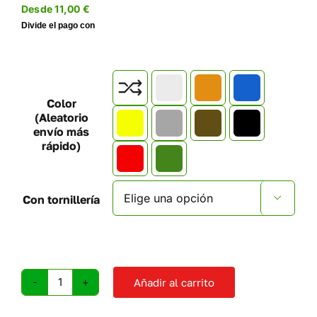
Desde
11,00
€

Color
(Aleatorio
envío más
rápido)
Con tornillería

Añadir al carrito
Presas
de