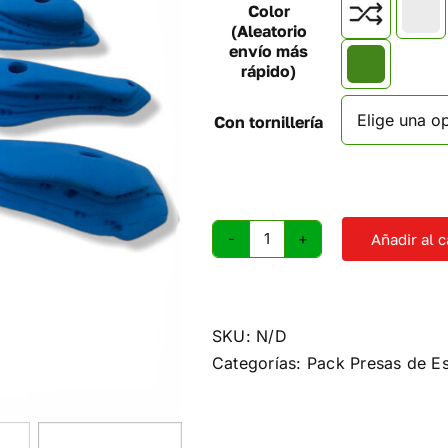
Color

(Aleatorio
envío más
rápido)
Con tornillería
Añadir al c
Presas
de
escalada
Albarracín
SKU:
N/D
cantidad
Categorías:
Pack Presas de E