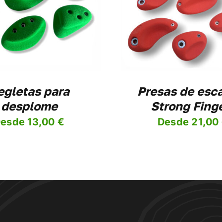
PRODUCTO
DETALLES
DETALL
TIENE
MÚLTIPLES
VARIANTES.
LAS
OPCIONES
SE
PUEDEN
ELEGIR
egletas para
Presas de esc
EN
desplome
Strong Fing
LA
PÁGINA
esde
13,00
€
Desde
21,00
DE
PRODUCTO