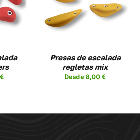
PRODUCTO
ES
TIENE
MÚLTIPLES
VARIANTES.
LAS
OPCIONES
SE
PUEDEN
ELEGIR
alada
Presas de escalada
EN
ers
regletas mix
LA
PÁGINA
€
Desde
8,00
€
DE
PRODUCTO