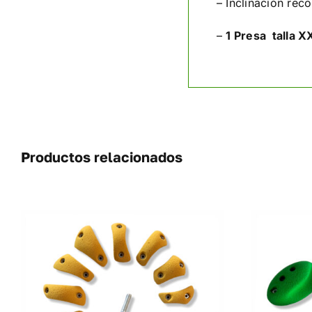
– Inclinación re
–
1 Presa talla XX
Productos relacionados
ESTE
SELECCIONAR OPCIONES
/