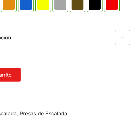

arrito
scalada
,
Presas de Escalada