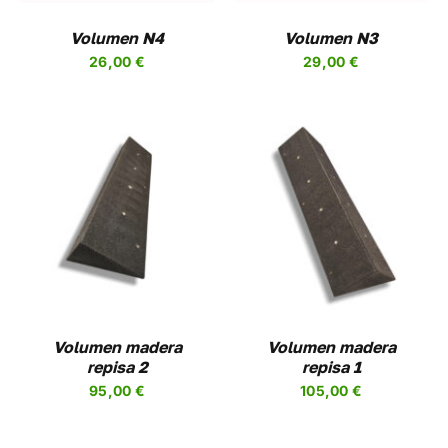
LAS
NES
OPCIONES
Volumen N4
Volumen N3
SE
26,00
€
29,00
€
EN
PUEDEN
R
ELEGIR
EN
LA
A
PÁGINA
DE
UCTO
PRODUCTO
AÑADIR AL CARRITO
/
DETALLES
Volumen madera
Volumen madera
repisa 2
repisa 1
95,00
€
105,00
€