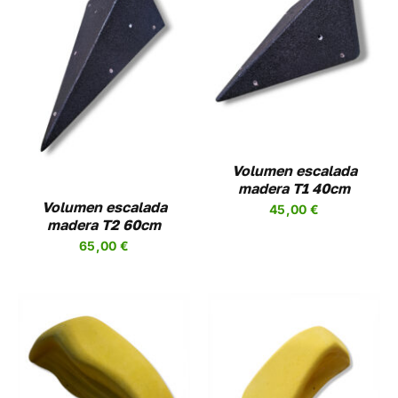
AÑADIR AL CARRITO
/
DETALLES
Volumen escalada
madera T1 40cm
Volumen escalada
45,00
€
madera T2 60cm
65,00
€
SELECCIONAR
ESTE
OPCIONES
/