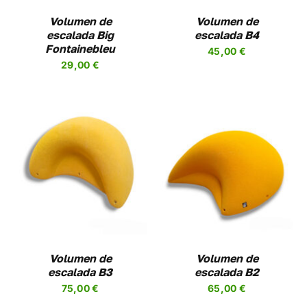
LAS
NES
OPCIONES
Volumen de
Volumen de
SE
escalada Big
escalada B4
EN
PUEDEN
Fontainebleu
45,00
€
R
ELEGIR
29,00
€
EN
LA
A
PÁGINA
DE
UCTO
PRODUCTO
SELECCIONAR
ESTE
OPCIONES
/
UCTO
PRODUCTO
DETALLES
TIENE
PLES
MÚLTIPLES
NTES.
VARIANTES.
LAS
NES
OPCIONES
Volumen de
Volumen de
SE
escalada B3
escalada B2
EN
PUEDEN
75,00
€
65,00
€
R
ELEGIR
EN