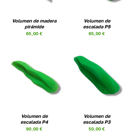
MÚLTIPLES
VARIANTES.
LAS
OPCIONES
Volumen de madera
Volumen de
SE
pirámide
escalada P5
PUEDEN
65,00
€
65,00
€
ELEGIR
EN
LA
PÁGINA
DE
PRODUCTO
SELECCIONAR
ESTE
OPCIONES
/
UCTO
PRODUCTO
DETALLES
TIENE
PLES
MÚLTIPLES
NTES.
VARIANTES.
LAS
NES
OPCIONES
Volumen de
Volumen de
SE
escalada P4
escalada P3
EN
PUEDEN
90,00
€
50,00
€
R
ELEGIR