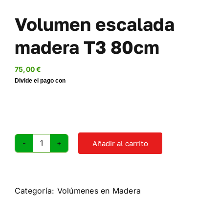
Volumen escalada
madera T3 80cm
75,00
€
Añadir al carrito
Volumen
escalada
madera
T3
Categoría:
Volúmenes en Madera
80cm
cantidad