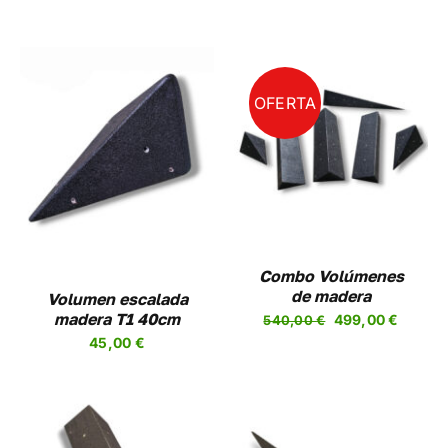
OFERTA
AÑADIR AL CARRITO
/
DETALLES
Combo Volúmenes
de madera
Volumen escalada
El
El
madera T1 40cm
499,00
€
540,00
€
precio
precio
45,00
€
original
actual
era:
es:
540,00 €.
499,00