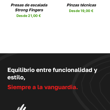
NES
OPCIONES
Presas de escalada
Pinzas técnicas
SE
Strong Fingers
Desde
19,00
€
EN
PUEDEN
Desde
21,00
€
R
ELEGIR
EN
LA
A
PÁGINA
DE
UCTO
PRODUCTO
Equilibrio entre funcionalidad y
estilo,
Siempre a la vanguardia.