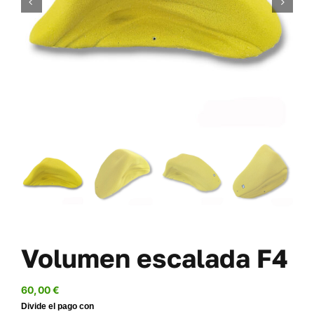
TORNILLERÍA
OFERTAS-PACKS
SOBRE NOSOTROS
BLOG
MI CUENTA
CARRITO
Volumen escalada F4
60,00
€