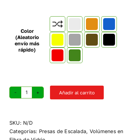

Color
(Aleatorio
envío más
rápido)
Añadir al carrito
Volumen
escalada
F4
cantidad
SKU:
N/D
Categorías:
Presas de Escalada
,
Volúmenes en
Fibra de Vidrio