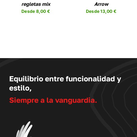
SE
regletas mix
Arrow
EN
PUEDEN
Desde
8,00
€
Desde
13,00
€
R
ELEGIR
EN
LA
A
PÁGINA
DE
UCTO
PRODUCTO
Equilibrio entre funcionalidad y
estilo,
Siempre a la vanguardia.