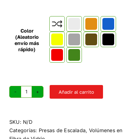

Color
(Aleatorio
envío más
rápido)
Añadir al carrito
Volumen
escalada
F6
cantidad
SKU:
N/D
Categorías:
Presas de Escalada
,
Volúmenes en
Fibra de Vidrio