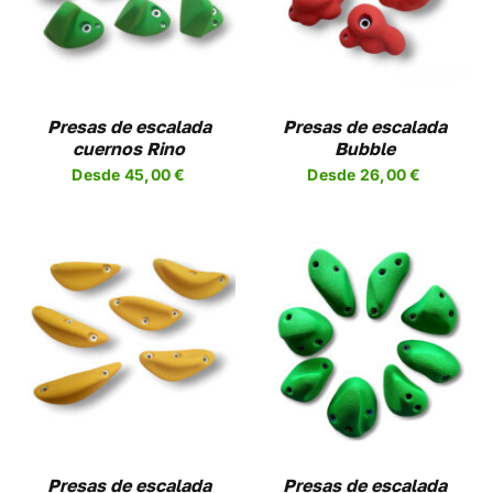
UCTO
PRODUCTO
DETALLES
TIENE
PLES
MÚLTIPLES
NTES.
VARIANTES.
LAS
NES
OPCIONES
Presas de escalada
Presas de escalada
SE
cuernos Rino
Bubble
EN
PUEDEN
Desde
45,00
€
Desde
26,00
€
R
ELEGIR
EN
LA
A
PÁGINA
DE
UCTO
PRODUCTO
SELECCIONAR
ESTE
OPCIONES
/
UCTO
PRODUCTO
DETALLES
TIENE
PLES
MÚLTIPLES
NTES.
VARIANTES.
LAS
NES
OPCIONES
Presas de escalada
Presas de escalada