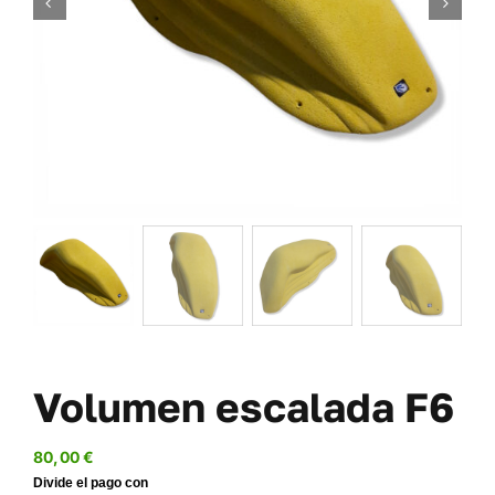
TORNILLERÍA
OFERTAS-PACKS
SOBRE NOSOTROS
BLOG
MI CUENTA
CARRITO
Volumen escalada F6
80,00
€