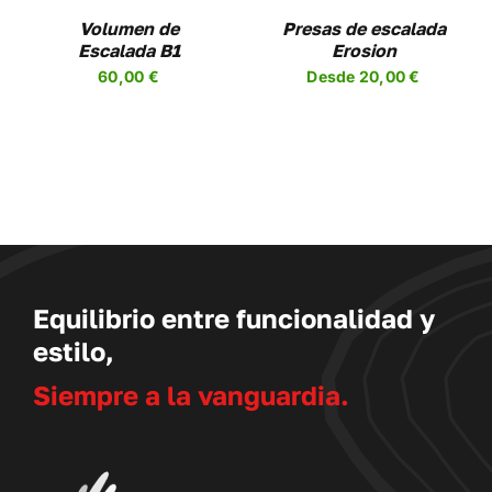
NES
OPCIONES
Volumen de
Presas de escalada
SE
Escalada B1
Erosion
EN
PUEDEN
60,00
€
Desde
20,00
€
R
ELEGIR
EN
LA
A
PÁGINA
DE
UCTO
PRODUCTO
Equilibrio entre funcionalidad y
estilo,
Siempre a la vanguardia.