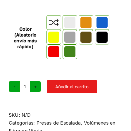

Color
(Aleatorio
envío más
rápido)
Añadir al carrito
Volumen
escalada
F2
cantidad
SKU:
N/D
Categorías:
Presas de Escalada
,
Volúmenes en
Fibra de Vidrio