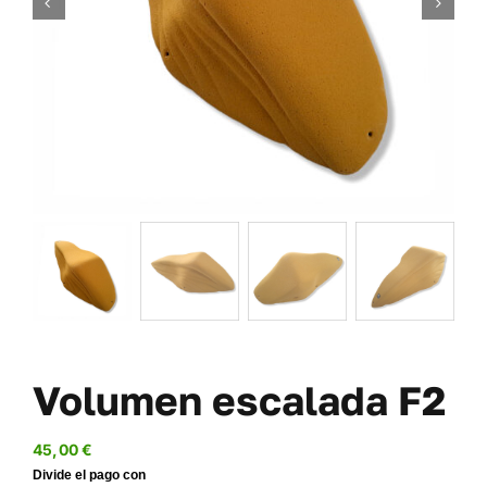
TORNILLERÍA
OFERTAS-PACKS
SOBRE NOSOTROS
BLOG
MI CUENTA
CARRITO
Volumen escalada F2
45,00
€