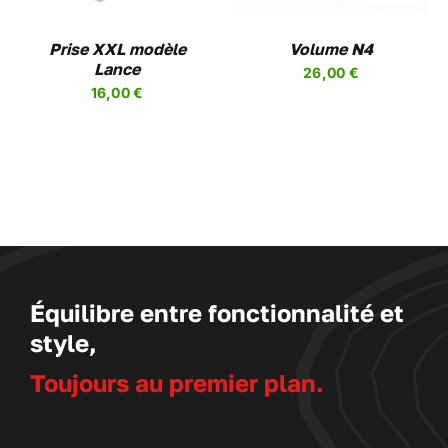
VARIATIONS.
LES
Prise XXL modèle
OPTIONS
Volume N4
PEUVENT
Lance
26,00
€
ÊTRE
16,00
€
CHOISIES
SUR
LA
PAGE
DU
PRODUIT
Équilibre entre fonctionnalité et
style,
Toujours au premier plan.