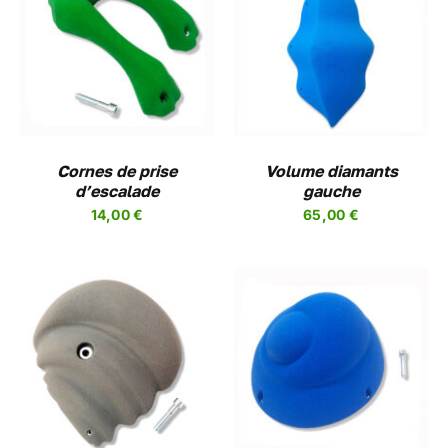
CHOIX DES OPTIONS
CE
/
DETAILS
PRODUIT
A
PLUSIEURS
VARIATIONS.
LES
Cornes de prise
OPTIONS
Volume diamants
d’escalade
PEUVENT
gauche
ÊTRE
14,00
€
65,00
€
CHOISIES
SUR
LA
PAGE
DU
PRODUIT
CHOIX DES OPTIONS
CE
/
DETAILS
PRODUIT
A
PLUSIEURS