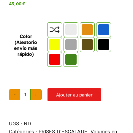
45,00
€

Color
(Aleatorio
envío más
rápido)
Ajouter au panier
quantité
de
Volume
mis
UGS :
ND
à
Catégories :
PRISES D’ESCALADE
,
Volumes en