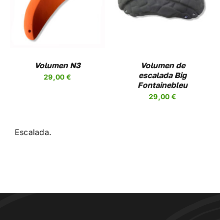
ESTE
OPCIONES
/
UCTO
PRODUCTO
DETALLES
TIENE
PLES
MÚLTIPLES
NTES.
VARIANTES.
LAS
NES
OPCIONES
Volumen N3
Volumen de
SE
escalada Big
29,00
€
EN
PUEDEN
Fontainebleu
R
ELEGIR
29,00
€
EN
LA
A
PÁGINA
DE
Escalada.
UCTO
PRODUCTO