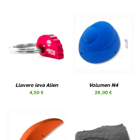
A
UCTO
SELECCIONAR
ESTE
OPCIONES
/
PRODUCTO
DETALLES
TIENE
MÚLTIPLES
VARIANTES.
LAS
OPCIONES
Llavero leva Alien
Volumen N4
SE
4,50
€
26,00
€
PUEDEN
ELEGIR
EN
LA
PÁGINA
DE
PRODUCTO
SELECCIONAR