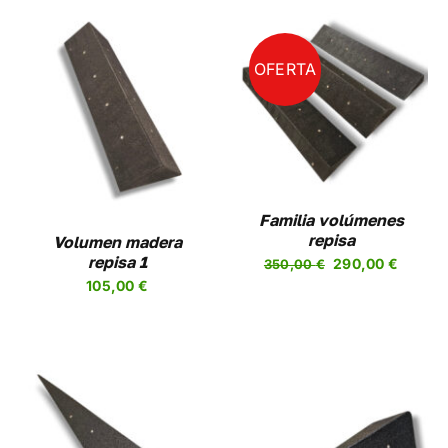
original
actual
era:
es:
540,00 €.
499,00
OFERTA
AÑADIR AL CARRITO
/
DETALLES
Familia volúmenes
repisa
Volumen madera
El
El
repisa 1
290,00
€
350,00
€
precio
precio
105,00
€
original
actual
era:
es:
350,00 €.
290,00