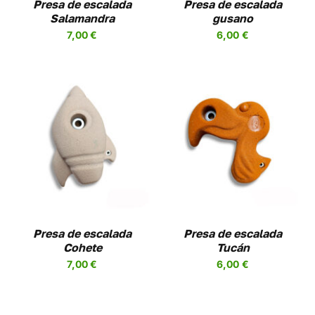
Presa de escalada
Presa de escalada
SE
Salamandra
gusano
EN
PUEDEN
7,00
€
6,00
€
R
ELEGIR
EN
LA
A
PÁGINA
DE
UCTO
PRODUCTO
SELECCIONAR
ESTE
OPCIONES
/
UCTO
PRODUCTO
DETALLES
TIENE
PLES
MÚLTIPLES
NTES.
VARIANTES.
LAS
NES
OPCIONES
Presa de escalada
Presa de escalada
SE
Cohete
Tucán
EN
PUEDEN
7,00
€
6,00
€
R
ELEGIR
EN
LA
A
PÁGINA