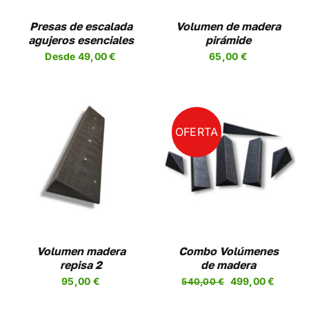
NES
Presas de escalada
Volumen de madera
agujeros esenciales
pirámide
EN
Desde
49,00
€
65,00
€
R
A
UCTO
OFERTA
AÑADIR AL CARRITO
/
DETALLES
Volumen madera
Combo Volúmenes
repisa 2
de madera
El
El
95,00
€
499,00
€
540,00
€
precio
precio