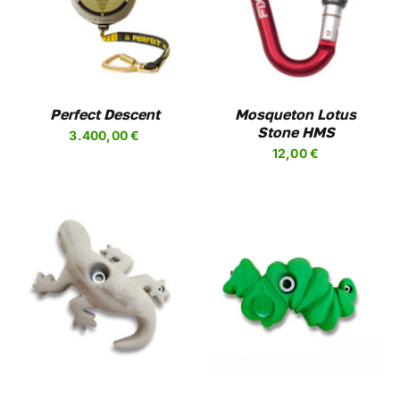
/
DETALLES
UCTO
PLES
NTES.
NES
Perfect Descent
Mosqueton Lotus
Stone HMS
3.400,00
€
EN
12,00
€
R
A
UCTO
SELECCIONAR
ESTE
OPCIONES
/
UCTO
PRODUCTO
DETALLES
TIENE
PLES
MÚLTIPLES
NTES.
VARIANTES.
LAS
NES
OPCIONES