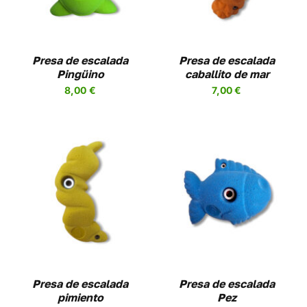
PLES
MÚLTIPLES
NTES.
VARIANTES.
LAS
NES
OPCIONES
Presa de escalada
Presa de escalada
SE
Pingüino
caballito de mar
EN
PUEDEN
8,00
€
7,00
€
R
ELEGIR
EN
LA
A
PÁGINA
DE
UCTO
PRODUCTO
SELECCIONAR
ESTE
OPCIONES
/
UCTO
PRODUCTO
DETALLES
TIENE
PLES
MÚLTIPLES
NTES.
VARIANTES.
LAS
NES
OPCIONES
Presa de escalada
Presa de escalada
SE
pimiento
Pez
EN
PUEDEN