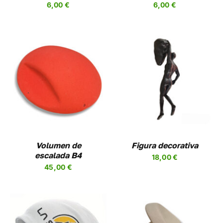
6,00
€
6,00
€
R
ELEGIR
EN
LA
A
PÁGINA
DE
UCTO
PRODUCTO
AÑADIR AL CARRITO
/
DETALLES
UCTO
PLES
NTES.
NES
Volumen de
Figura decorativa
escalada B4
18,00
€
EN
45,00
€
R
A
UCTO