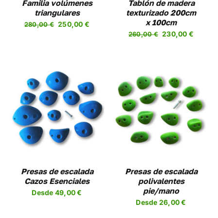
Familia volúmenes
Tablón de madera
triangulares
texturizado 200cm
x 100cm
El
El
250,00
€
280,00
€
El
El
230,00
€
precio
precio
260,00
€
precio
precio
original
actual
original
actual
era:
es:
era:
es:
280,00 €.
250,00 €.
260,00 €.
230,00
SELECCIONAR
ESTE
OPCIONES
/
UCTO
PRODUCTO
DETALLES
TIENE
PLES
MÚLTIPLES
NTES.
VARIANTES.
LAS
NES
OPCIONES
Presas de escalada
Presas de escalada
SE
Cazos Esenciales
polivalentes
EN
PUEDEN
pie/mano
Desde
49,00
€
R
ELEGIR
Desde
26,00
€
EN
LA