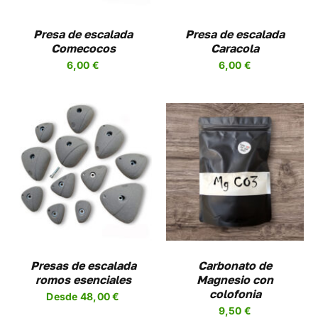
LAS
NES
OPCIONES
Presa de escalada
Presa de escalada
SE
Comecocos
Caracola
EN
PUEDEN
6,00
€
6,00
€
R
ELEGIR
EN
LA
A
PÁGINA
DE
UCTO
PRODUCTO
AÑADIR AL CARRITO
/
DETALLES
UCTO
PLES
NTES.
NES
Presas de escalada
Carbonato de
romos esenciales
Magnesio con
EN
colofonia
Desde
48,00
€
R
9,50
€