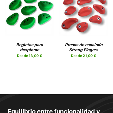
UCTO
PRODUCTO
SELECCIONAR
ESTE
OPCIONES
/
UCTO
PRODUCTO
DETALLES
TIENE
PLES
MÚLTIPLES
NTES.
VARIANTES.
LAS
NES
OPCIONES
Regletas para
Presas de escalada
SE
desplome
Strong Fingers
EN
PUEDEN
Desde
13,00
€
Desde
21,00
€
R
ELEGIR
EN
LA
A
PÁGINA
DE
UCTO
PRODUCTO
Equilibrio entre funcionalidad y