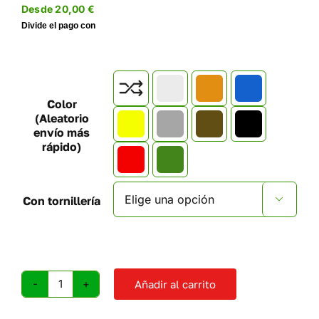
Desde
20,00
€

Color
(Aleatorio
envío más
rápido)
Con tornillería

Añadir al carrito
Presas
de