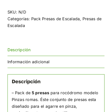
escalada
Pinzas
SKU:
N/D
romas
Categorías:
Pack Presas de Escalada
,
Presas de
cantidad
Escalada
Descripción
Información adicional
Descripción
– Pack de
5 presas
para rocódromo modelo
Pinzas romas. Éste conjunto de presas esta
diseñado para el agarre en pinza,