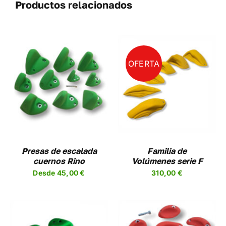
Productos relacionados
OFERTA
SELECCIONAR
ESTE
OPCIONES
/
UCTO
PRODUCTO
DETALLES
TIENE
PLES
MÚLTIPLES
NTES.
VARIANTES.
LAS
NES
OPCIONES
Presas de escalada
Familia de
SE
cuernos Rino
Volúmenes serie F
EN
PUEDEN
Desde
45,00
€
310,00
€
R
ELEGIR
EN
LA
A
PÁGINA
DE