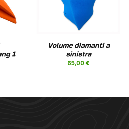
IANTI.
IONI
SONO
ERE
Volume diamanti a
LTE
LA
ang 1
sinistra
INA
65,00
€
DOTTO