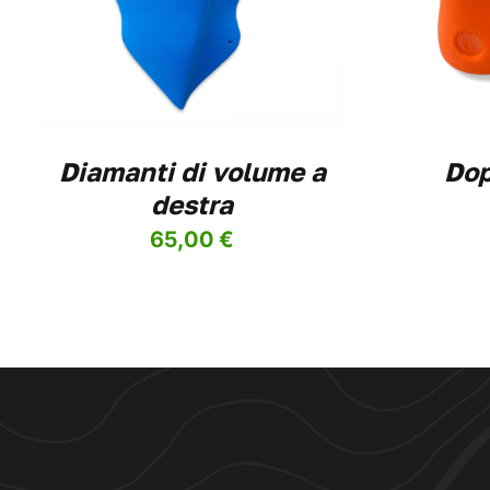
HA
PIÙ
VARIANTI.
LE
OPZIONI
POSSONO
ESSERE
Diamanti di volume a
Dop
SCELTE
NELLA
destra
PAGINA
DEL
65,00
€
PRODOTTO