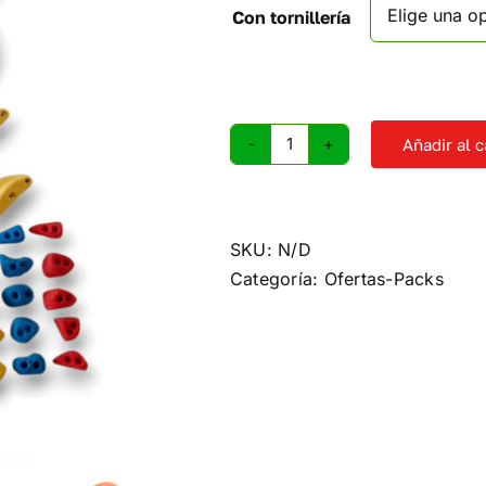
Con tornillería
Añadir al c
Pack
presas
67
piezas
SKU:
N/D
cantidad
Categoría:
Ofertas-Packs