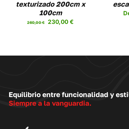
texturizado 200cm x
esca
LA
PÁGINA
100cm
D
DE
PRODUCTO
El
El
230,00
€
260,00
€
precio
precio
original
actual
era:
es:
260,00 €.
230,00 €.
Equilibrio entre funcionalidad y esti
Siempre a la vanguardia.