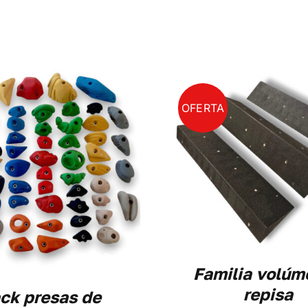
OFERTA
ADIR AL CARRITO
/
DETALLES
SELECCIONAR O
DETALL
Familia volúm
repisa
ck presas de