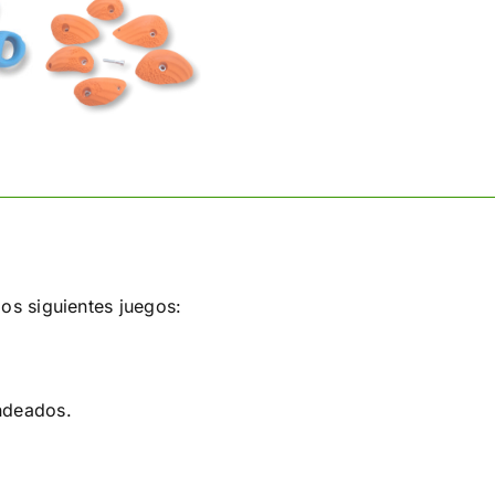
los siguientes juegos:
s
ndeados.