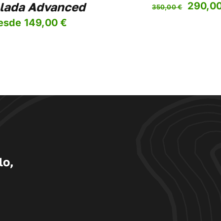
lada Advanced
El
290,0
350,00
€
precio
esde
149,00
€
origina
era:
350,00
lo,