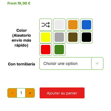
From
19,00
€

Color
(Aleatorio
envío más
rápido)
Con tornillería

Ajouter au panier
quantité
de
Prises