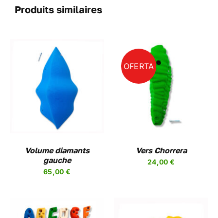
Produits similaires
OFERTA
CHOIX DES OPTIONS
CE
/
DETAILS
PRODUIT
A
PLUSIEURS
VARIATIONS.
LES
Volume diamants
OPTIONS
Vers Chorrera
gauche
PEUVENT
24,00
€
ÊTRE
65,00
€
CHOISIES
SUR
LA
PAGE