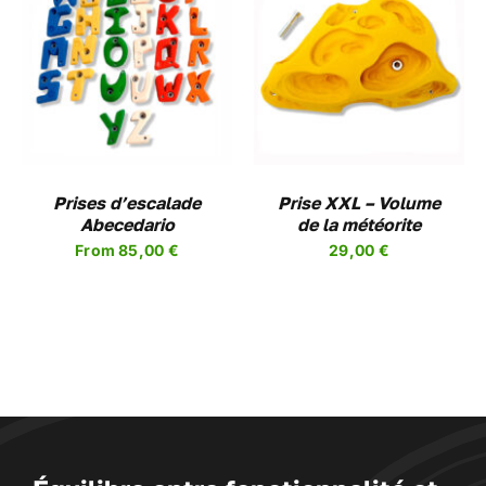
DU
PRODUIT
CHOIX DES OPTIONS
CE
/
DETAILS
PRODUIT
A
PLUSIEURS
VARIATIONS.
LES
Prises d’escalade
OPTIONS
Prise XXL – Volume
Abecedario
PEUVENT
de la météorite
ÊTRE
From
85,00
€
29,00
€
CHOISIES
SUR
LA
PAGE
DU
PRODUIT