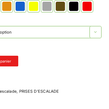

 panier
'escalade
,
PRISES D’ESCALADE