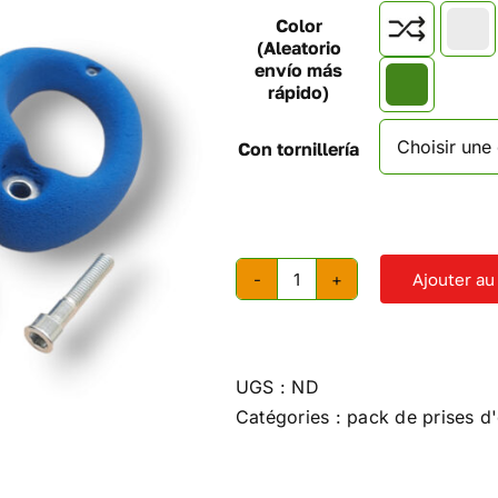
Color

(Aleatorio
envío más
rápido)
Con tornillería
Ajouter au
quantité
de
Prises
d'escalade
UGS :
ND
Anneaux
Catégories :
pack de prises d