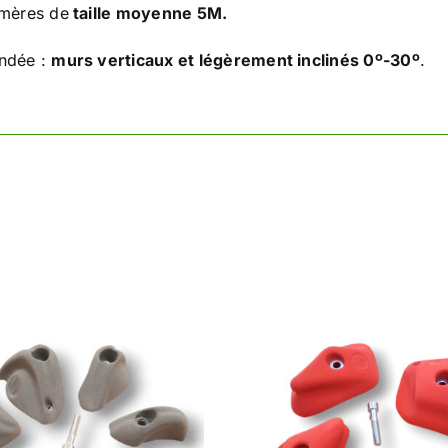
 mères de
taille moyenne 5M.
ndée :
murs verticaux et légèrement inclinés 0º-30º
.