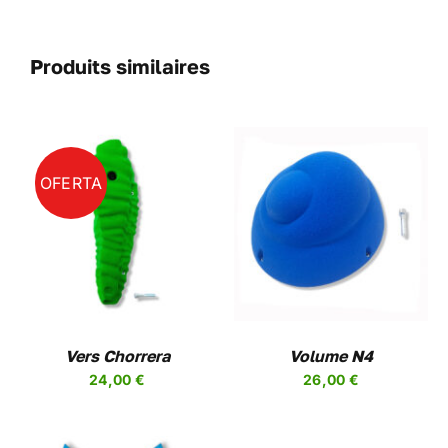
Produits similaires
OFERTA
CHOIX DES OPTIONS
CE
/
DETAILS
PRODUIT
A
PLUSIEURS
VARIATIONS.
LES
Vers Chorrera
OPTIONS
Volume N4
PEUVENT
24,00
€
26,00
€
ÊTRE
CHOISIES
SUR