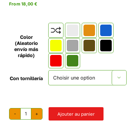
From
18,00
€

Color
(Aleatorio
envío más
rápido)
Con tornillería

Ajouter au panier
quantité
de
Prises