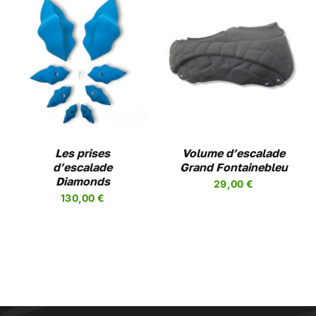
LA
PAGE
DU
PRODUIT
CHOIX DES OPTIONS
CE
/
DETAILS
PRODUIT
A
PLUSIEURS
VARIATIONS.
LES
Les prises
OPTIONS
Volume d’escalade
d’escalade
PEUVENT
Grand Fontainebleu
Diamonds
ÊTRE
29,00
€
CHOISIES
130,00
€
SUR
LA
PAGE
DU
PRODUIT