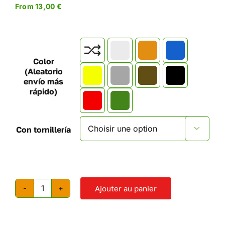
From
13,00
€

Color
(Aleatorio
envío más
rápido)
Con tornillería

Ajouter au panier
quantité
de
Prises