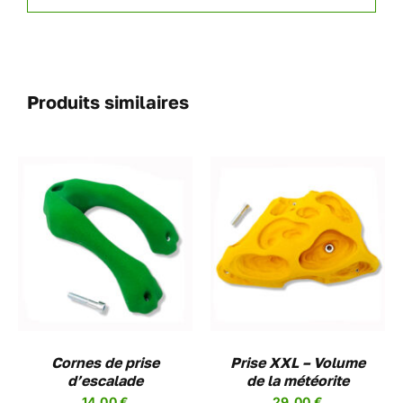
Produits similaires
CHOIX DES OPTIONS
CE
/
DETAILS
PRODUIT
A
PLUSIEURS
VARIATIONS.
LES
Cornes de prise
OPTIONS
Prise XXL – Volume
d’escalade
PEUVENT
de la météorite
ÊTRE
14,00
€
29,00
€