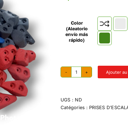
Color

(Aleatorio
envío más
rápido)
Ajouter au
quantité
de
Emballage
de
UGS :
ND
100
Catégories :
PRISES D’ESCAL
mini-
prises