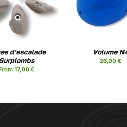
OIX DES OPTIONS
/
DETAILS
CHOIX DES OPTION
PRODUIT
A
PLUSIEURS
VARIATIONS.
LES
OPTIONS
PEUVENT
ÊTRE
ses d’escalade
Volume N
CHOISIES
SUR
Surplombs
26,00
€
LA
PAGE
From
17,00
€
DU
PRODUIT