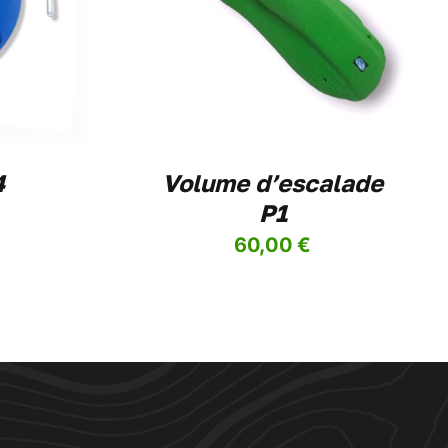
S
/
DETAILS
PRODUIT
A
PLUSIEURS
VARIATIONS.
LES
OPTIONS
PEUVENT
ÊTRE
4
Volume d’escalade
CHOISIES
SUR
P1
LA
PAGE
60,00
€
DU
PRODUIT