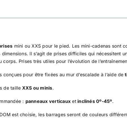
à
pied
prises
mini ou XXS pour le pied. Les mini-cadenas sont co
 dimensions. Il s’agit de prises difficiles qui nécessitent
 corps. Prises très utiles pour l’évolution de l’entraîneme
s conçues pour être fixées au mur d’escalade à l’aide de
t
 de taille
XXS ou minis
.
commandée :
panneaux verticaux
et
inclinés 0º-45º
.
DOM est choisie, les barrages seront de couleurs différen