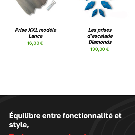
A
PLUSIEURS
VARIATIONS.
LES
Prise XXL modèle
OPTIONS
Les prises
PEUVENT
Lance
d’escalade
ÊTRE
Diamonds
16,00
€
CHOISIES
130,00
€
SUR
LA
PAGE
DU
PRODUIT
Équilibre entre fonctionnalité et
style,