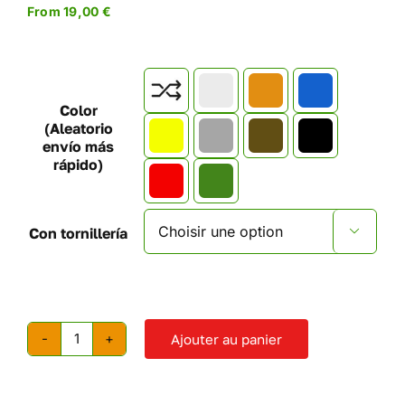
From
19,00
€

Color
(Aleatorio
envío más
rápido)
Con tornillería

Ajouter au panier
quantité
de
Prises