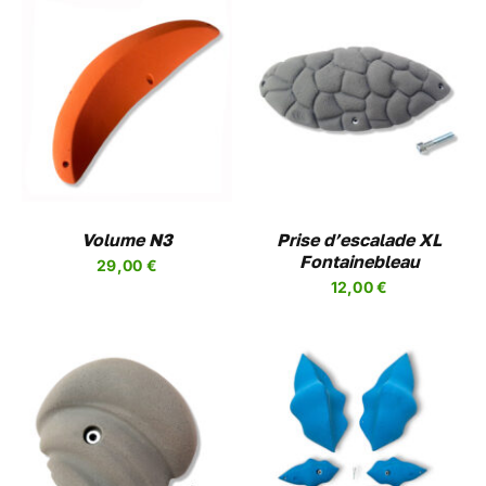
CHOIX DES OPTIONS
CE
/
DETAILS
PRODUIT
A
PLUSIEURS
VARIATIONS.
LES
Volume N3
OPTIONS
Prise d’escalade XL
PEUVENT
Fontainebleau
29,00
€
ÊTRE
12,00
€
CHOISIES
SUR
LA
PAGE
DU
PRODUIT
CHOIX DES OPTIONS
CE
/
DETAILS
PRODUIT