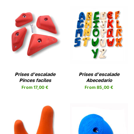
CHOIX DES OPTIONS
CE
/
DETAILS
PRODUIT
A
PLUSIEURS
VARIATIONS.
LES
Prises d’escalade
OPTIONS
Prises d’escalade
Pinces faciles
PEUVENT
Abecedario
ÊTRE
From
17,00
€
From
85,00
€
CHOISIES
SUR
LA
PAGE
DU
PRODUIT
CHOIX DES OPTIONS