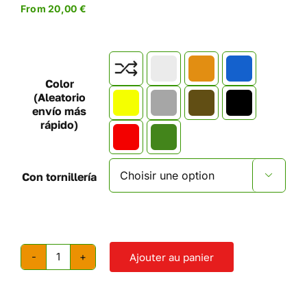
From
20,00
€

Color
(Aleatorio
envío más
rápido)
Con tornillería

Ajouter au panier
quantité
de
Prises