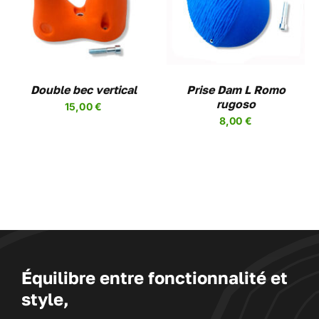
CE
/
DETAILS
PRODUIT
A
PLUSIEURS
VARIATIONS.
LES
Double bec vertical
OPTIONS
Prise Dam L Romo
PEUVENT
rugoso
15,00
€
ÊTRE
8,00
€
CHOISIES
SUR
LA
PAGE
DU
PRODUIT
Équilibre entre fonctionnalité et
style,