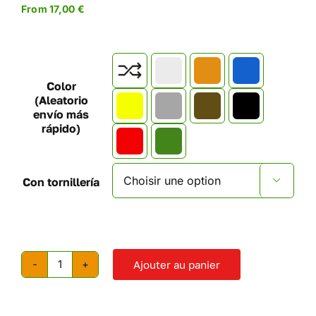
From
17,00
€

Color
(Aleatorio
envío más
rápido)
Con tornillería

Ajouter au panier
quantité
de
Arche