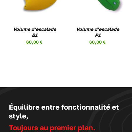
A
PLUSIEURS
VARIATIONS.
LES
Volume d’escalade
OPTIONS
Volume d’escalade
PEUVENT
B1
P1
ÊTRE
60,00
€
60,00
€
CHOISIES
SUR
LA
PAGE
DU
PRODUIT
Équilibre entre fonctionnalité et
style,
Toujours au premier plan.