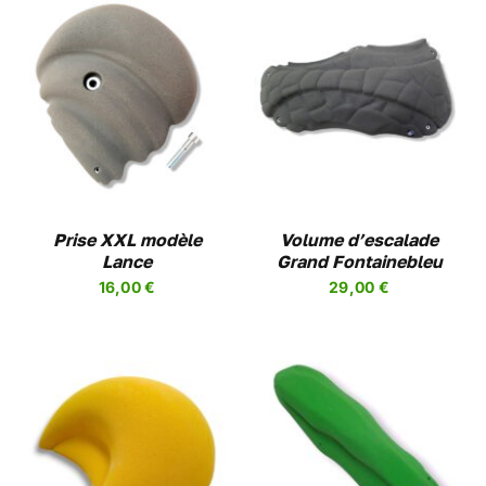
CHOIX DES OPTIONS
CE
/
DETAILS
PRODUIT
A
PLUSIEURS
VARIATIONS.
LES
Prise XXL modèle
OPTIONS
Volume d’escalade
PEUVENT
Lance
Grand Fontainebleu
ÊTRE
16,00
€
29,00
€
CHOISIES
SUR
LA
PAGE
DU
PRODUIT
CHOIX DES OPTIONS
CE
/
DETAILS
PRODUIT