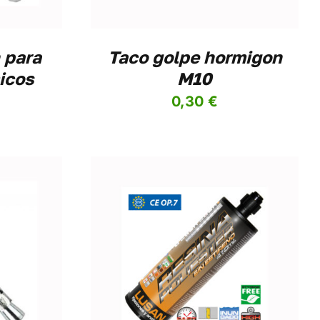
 para
Taco golpe hormigon
icos
M10
0,30
€
/
DETALLES