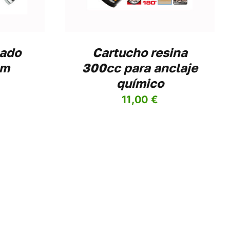
cado
Cartucho resina
mm
300cc para anclaje
químico
11,00
€