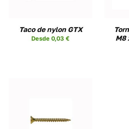
IONES
DEN
IR
Taco de nylon GTX
Torn
M8 x
Desde
0,03
€
NA
DUCTO
DUCTO
E