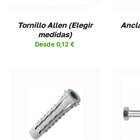
IONES
DEN
IR
Tornillo Allen (Elegir
Ancl
medidas)
NA
Desde
0,12
€
DUCTO
AÑADIR AL CARRITO
/
DETALLES
AÑ
DUCTO
E
IPLES
ANTES.