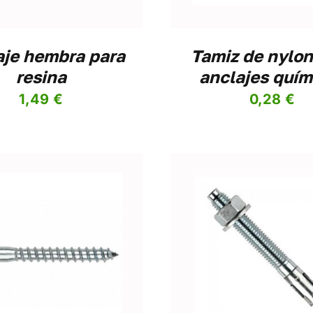
aje hembra para
Tamiz de nylon
resina
anclajes quím
1,49
€
0,28
€
ADIR AL CARRITO
/
DETALLES
AÑADIR AL CARRITO