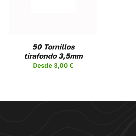
IPLES
ANTES.
IONES
DEN
IR
50 Tornillos
tirafondo 3,5mm
NA
Desde
3,00
€
DUCTO