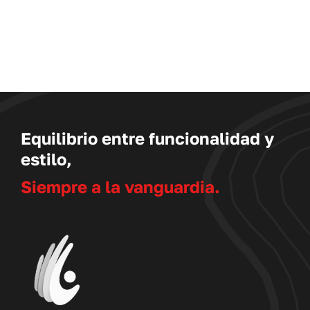
A
UCTO
Equilibrio entre funcionalidad y
estilo,
Siempre a la vanguardia.