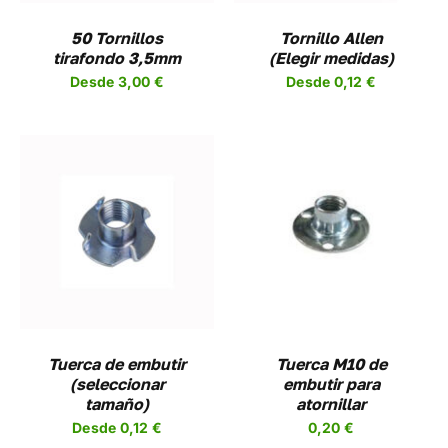
LAS
NES
OPCIONES
50 Tornillos
Tornillo Allen
SE
tirafondo 3,5mm
(Elegir medidas)
EN
PUEDEN
Desde
3,00
€
Desde
0,12
€
R
ELEGIR
EN
LA
A
PÁGINA
DE
UCTO
PRODUCTO
AÑADIR AL CARRITO
/
DETALLES
UCTO
PLES
NTES.
NES
Tuerca de embutir
Tuerca M10 de
(seleccionar
embutir para
EN
tamaño)
atornillar
R
Desde
0,12
€
0,20
€