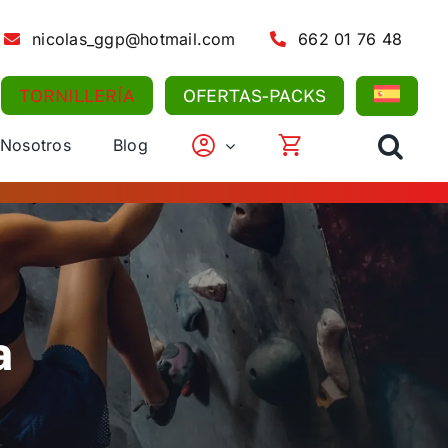
nicolas_ggp@hotmail.com
662 01 76 48
TORNILLERÍA
OFERTAS-PACKS
 Nosotros
Blog
a