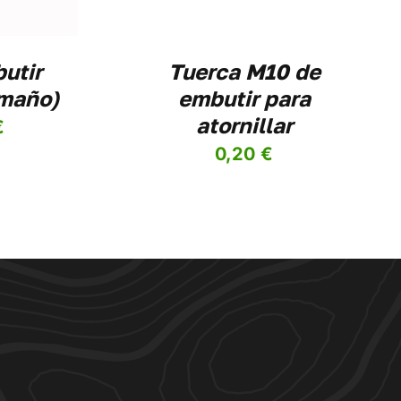
utir
Tuerca M10 de
amaño)
embutir para
atornillar
€
0,20
€