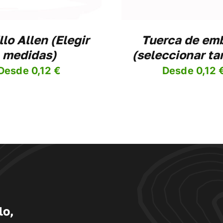
OPCIONES
SE
PUEDEN
ELEGIR
llo Allen (Elegir
Tuerca de emb
EN
medidas)
(seleccionar t
LA
PÁGINA
Desde
0,12
€
Desde
0,12
DE
PRODUCTO
lo,