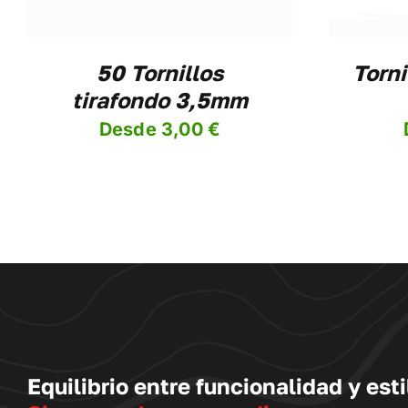
IONES
OPCIONES
SE
DEN
PUEDEN
IR
ELEGIR
50 Tornillos
Torni
EN
tirafondo 3,5mm
LA
NA
PÁGINA
Desde
3,00
€
DE
DUCTO
PRODUCTO
Equilibrio entre funcionalidad y esti