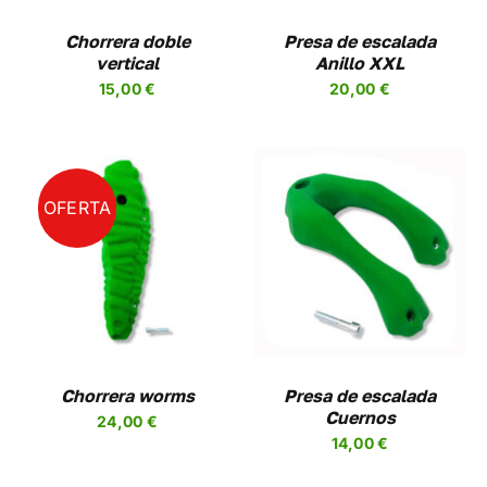
LAS
NES
OPCIONES
Chorrera doble
Presa de escalada
SE
vertical
Anillo XXL
EN
PUEDEN
15,00
€
20,00
€
R
ELEGIR
EN
LA
A
PÁGINA
DE
UCTO
PRODUCTO
OFERTA
SELECCIONAR
ESTE
OPCIONES
/
UCTO
PRODUCTO
DETALLES
TIENE
PLES
MÚLTIPLES
NTES.
VARIANTES.
LAS
NES
OPCIONES
Chorrera worms
Presa de escalada
SE
Cuernos
24,00
€
EN
PUEDEN
14,00
€
R
ELEGIR
EN