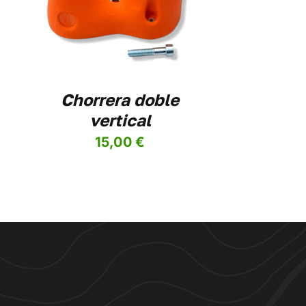
IPLES
ANTES.
IONES
DEN
IR
Chorrera doble
vertical
NA
15,00
€
DUCTO