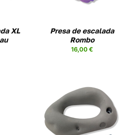
LAS
OPCIONES
SE
PUEDEN
ELEGIR
ada XL
Presa de escalada
EN
au
Rombo
LA
PÁGINA
16,00
€
DE
PRODUCTO
ESTE
PCIONES
/
PRODUCTO
ES
TIENE
MÚLTIPLES