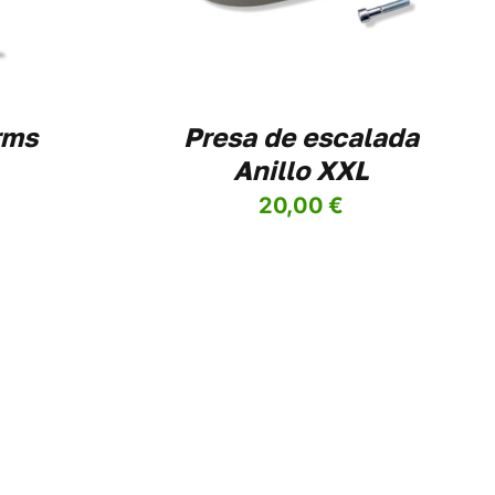
VARIANTES.
LAS
OPCIONES
SE
PUEDEN
ELEGIR
rms
Presa de escalada
EN
Anillo XXL
LA
PÁGINA
20,00
€
DE
PRODUCTO