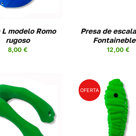
LAS
OPCIONES
SE
PUEDEN
ELEGIR
 L modelo Romo
Presa de escal
EN
rugoso
Fontaineble
LA
PÁGINA
8,00
€
12,00
€
DE
PRODUCTO
OFERTA
ESTE
SELECCIONAR OPCIONES
/
SELECCIONAR O
PRODUCTO
DETALLES
DETALL
TIENE
MÚLTIPLES