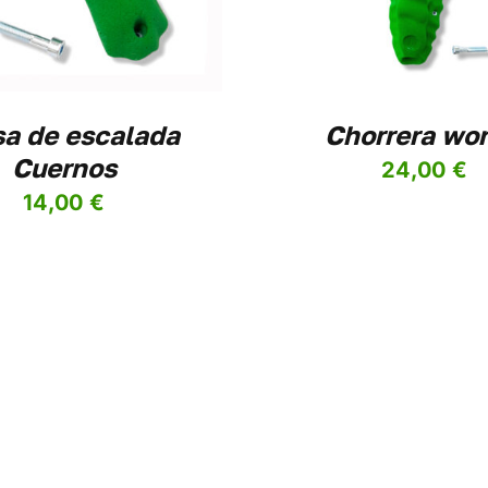
VARIANTES.
LAS
OPCIONES
SE
PUEDEN
ELEGIR
sa de escalada
Chorrera wo
EN
Cuernos
LA
24,00
€
PÁGINA
14,00
€
DE
PRODUCTO