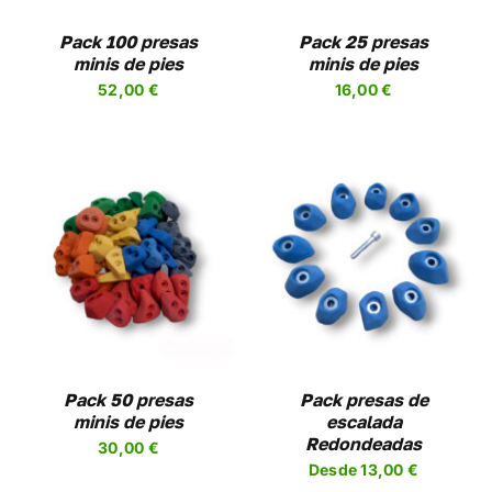
LAS
NES
OPCIONES
Pack 100 presas
Pack 25 presas
SE
minis de pies
minis de pies
EN
PUEDEN
52,00
€
16,00
€
R
ELEGIR
EN
LA
A
PÁGINA
DE
UCTO
PRODUCTO
SELECCIONAR
ESTE
OPCIONES
/
UCTO
PRODUCTO
DETALLES
TIENE
PLES
MÚLTIPLES
NTES.
VARIANTES.
LAS
NES
OPCIONES
Pack 50 presas
Pack presas de
SE
minis de pies
escalada
EN
PUEDEN
Redondeadas
30,00
€
R
ELEGIR
Desde
13,00
€
EN