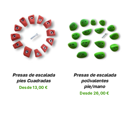
LA
A
PÁGINA
DE
UCTO
PRODUCTO
SELECCIONAR
ESTE
OPCIONES
/
UCTO
PRODUCTO
DETALLES
TIENE
PLES
MÚLTIPLES
NTES.
VARIANTES.
LAS
NES
OPCIONES
Presas de escalada
Presas de escalada
SE
pies Cuadradas
polivalentes
EN
PUEDEN
pie/mano
Desde
13,00
€
R
ELEGIR
Desde
26,00
€
EN
LA
A
PÁGINA
DE
UCTO
PRODUCTO