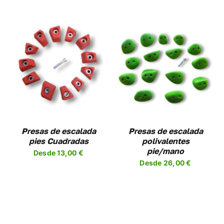
LA
A
PÁGINA
DE
UCTO
PRODUCTO
SELECCIONAR
ESTE
OPCIONES
/
UCTO
PRODUCTO
DETALLES
TIENE
PLES
MÚLTIPLES
NTES.
VARIANTES.
LAS
NES
OPCIONES
Presas de escalada
Presas de escalada
SE
pies Cuadradas
polivalentes
EN
PUEDEN
pie/mano
Desde
13,00
€
R
ELEGIR
Desde
26,00
€
EN
LA
A
PÁGINA
DE
UCTO
PRODUCTO