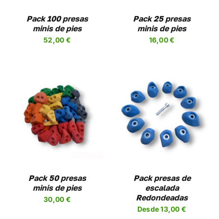
LAS
NES
OPCIONES
Pack 100 presas
Pack 25 presas
SE
minis de pies
minis de pies
EN
PUEDEN
52,00
€
16,00
€
R
ELEGIR
EN
LA
A
PÁGINA
DE
UCTO
PRODUCTO
SELECCIONAR
ESTE
OPCIONES
/
UCTO
PRODUCTO
DETALLES
TIENE
PLES
MÚLTIPLES
NTES.
VARIANTES.
LAS
NES
OPCIONES
Pack 50 presas
Pack presas de
SE
minis de pies
escalada
EN
PUEDEN
Redondeadas
30,00
€
R
ELEGIR
Desde
13,00
€
EN