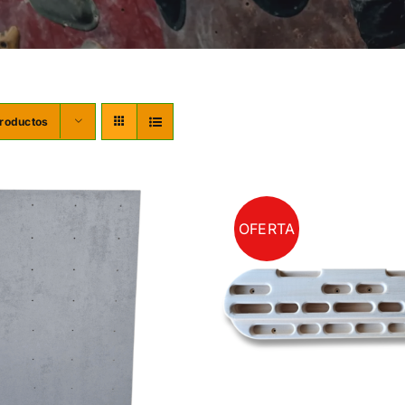
roductos
OFERTA
SELECCIONAR O
ADIR AL CARRITO
/
DETALLES
DETALL