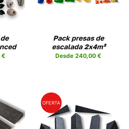
VARIANTES.
LAS
OPCIONES
SE
PUEDEN
ELEGIR
 de
Pack presas de
EN
anced
escalada 2x4m²
LA
PÁGINA
0
€
Desde
240,00
€
DE
PRODUCTO
OFERTA