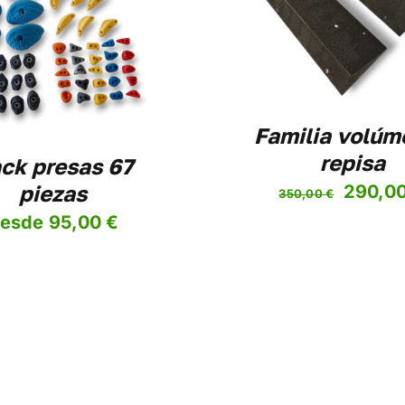
AÑADIR AL CARRITO
Familia volúm
repisa
ck presas 67
piezas
El
290,0
350,00
€
precio
esde
95,00
€
origina
era:
350,00