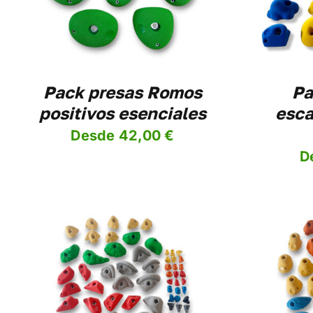
ANTES.
VARIANTES.
LAS
IONES
OPCIONES
SE
DEN
PUEDEN
IR
ELEGIR
Pack presas Romos
Pa
EN
positivos esenciales
esca
LA
NA
PÁGINA
Desde
42,00
€
DE
DUCTO
PRODUCTO
D
AÑ
ESTE
SELECCIONAR OPCIONES
/