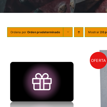
Ordena por
Orden predeterminado
Mostrar
20 p
OFERTA
AÑADIR AL CARRITO
/
DETALLES
AÑ
UCTO
E
IPLES
ANTES.