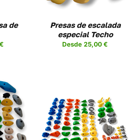
OPCIONES
SE
PUEDEN
ELEGIR
sa de
Presas de escalada
EN
especial Techo
LA
PÁGINA
El
€
Desde
25,00
€
DE
PRODUCTO
precio
l
actual
es:
€.
45,00 €.
ESTE
PCIONES
/
PRODUCTO
ES
TIENE
MÚLTIPLES