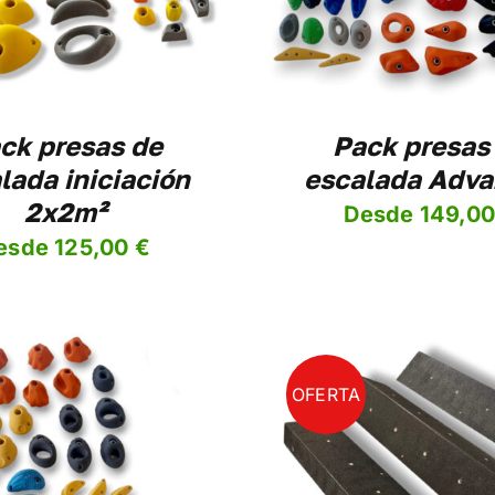
VARIANTES.
LAS
OPCIONES
SE
PUEDEN
ELEGIR
ck presas de
Pack presas
EN
lada iniciación
escalada Adv
LA
PÁGINA
2x2m²
Desde
149,0
DE
PRODUCTO
esde
125,00
€
OFERTA
ADIR AL CARRITO
/
DETALLES