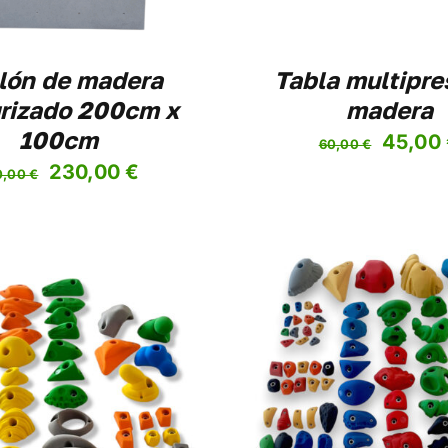
lón de madera
Tabla multipre
urizado 200cm x
madera
100cm
El
45,00
60,00
€
El
El
230,00
€
precio
0,00
€
precio
precio
origina
original
actual
era:
era:
es:
60,00 
260,00 €.
230,00 €.
ESTE
SELECCIONAR OPCIONES
/
SELECCIONAR O
PRODUCTO
DETALLES
DETALL
TIENE
MÚLTIPLES